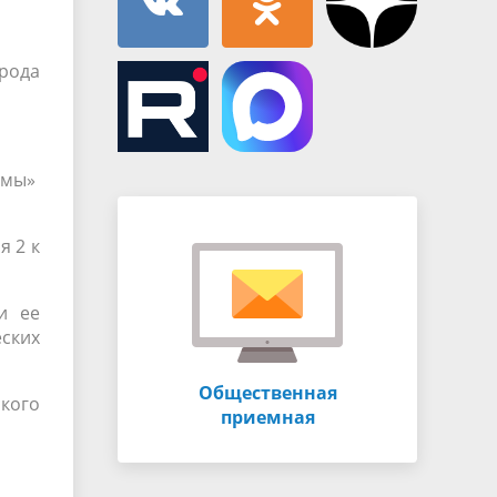
рода
ммы»
я 2 к
и ее
еских
Общественная
кого
приемная