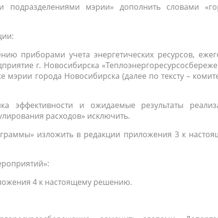
ми подразделениями мэрии» дополнить словами «го
ции:
нию приборами учета энергетических ресурсов, ежег
приятие г. Новосибирска «Теплоэнергоресурсосбереже
е мэрии города Новосибирска (далее по тексту – комит
нка эффективности и ожидаемые результаты реализ
улирования расходов» исключить.
рограммы» изложить в редакции приложения 3 к насто
ероприятий»:
риложения 4 к настоящему решению.