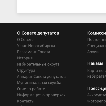
О Совете депутатов
Комисс
О Совете
Постоянн
Устав Новосибирска
Специаль
Регламент Совета
Архив
История
Наказы
Избирательные округа
Структура
Карта по 
избирате
Аппарат Совета депутатов
Муниципальная служба
Пресс-ц
Отчет о работе
Информация о проверках
Аккредит
Контакты
Фоторепо