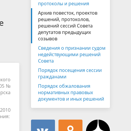
Муниципальная служба
протоколы и решения
имущественного характера
тивных
Архив повесток, проектов
Объявления
Советом
Информационные материалы
решений, протоколов,
е
решений сессий Совета
ств
депутатов предыдущих
созывов
Сведения о признании судом
недействующими решений
Совета
Порядок посещения сессии
гражданами
кого
005 №
Порядок обжалования
ирска
нормативных правовых
документов и иных решений
 2010
ния: