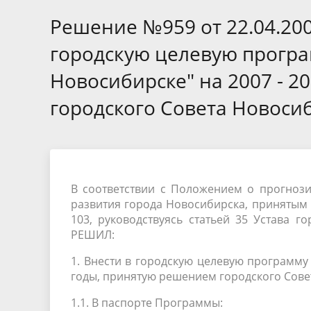
Избирательные округа
Контакты
Структур
депутат
Решение №959 от 22.04.20
Отчет о работе
Информа
Комиссия по вопросам
Обратная
городскую целевую програ
муниципальной службы
фактах 
Новосибирске" на 2007 - 
городского Совета Новосиб
В соответствии с Положением о прогноз
развития города Новосибирска, принятым 
103, руководствуясь статьей 35 Устава г
РЕШИЛ:
1. Внести в городскую целевую программу
годы, принятую решением городского Совет
1.1. В паспорте Программы: