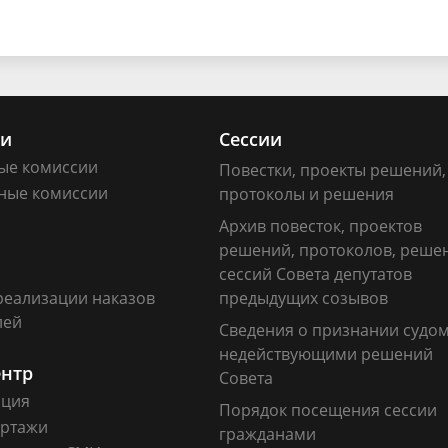
ии
Сессии
ые комиссии
Повестки, проекты решений,
ные комиссии
протоколы и решения
Архив повесток, проектов
решений, протоколов, реше
сессий Совета депутатов
реализации наказов
предыдущих созывов
лей
Сведения о признании судо
недействующими решений
ентр
Совета
ация
Порядок посещения сессии
ртажи
гражданами