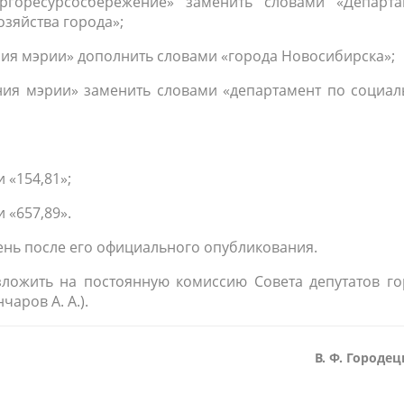
ргоресурсосбережение» заменить словами «Департа
зяйства города»;
ния мэрии» дополнить словами «города Новосибирска»;
ния мэрии» заменить словами «департамент по социал
 «154,81»;
 «657,89».
день после его официального опубликования.
зложить на постоянную комиссию Совета депутатов го
аров А. А.).
В. Ф. Городе