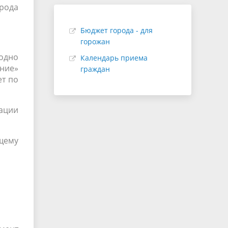
рода
Бюджет города - для
горожан
одно
Календарь приема
ние»
граждан
ет по
ации
ящему