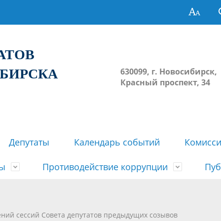
ТАТОВ
ИБИРСКА
630099, г. Новосибирск,
Красный проспект, 34
Депутаты
Календарь событий
Комисс
зы
Противодействие коррупции
Пуб
овосибирска
ьные комиссии
весток, проектов решений,
твет
еские материалы
ортажи
Регламент Совета
Архив
Сведения о признании судом
Календарь приема граждан
Формы и бланки
Совет депутатов в СМИ
ений сессий Совета депутатов предыдущих созывов
ов, решений сессий Совета
недействующими решений Со