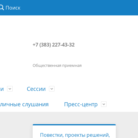
Поиск
+7 (383) 227-43-32
Общественная приемная
ии
Сессии
личные слушания
Пресс-центр
История
Порядок посещения сессии
Сведения о доходах, расходах, об
Наша "Прямая линия"
Повестки, проекты решений,
вета
гражданами
имуществе, обязательствах