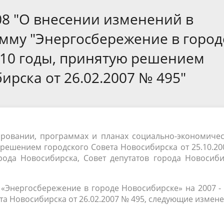
а
Аппарат Совета депутатов
ов предыдущих созывов
08 "О внесении изменений в
Порядок обжалования норма
ция о проверках
Контакты
 связь для сообщений о
правовых документов и иных
Сведения об использовании 
мму "Энергосбережение в город
коррупции
решений
выделяемых бюджетных сред
2010 годы, принятую решением
ирска от 26.02.2007 № 495"
ировании, программах и планах социально-экономичес
решением городского Совета Новосибирска от 25.10.2
орода Новосибирска, Совет депутатов города Новосиб
 «Энергосбережение в городе Новосибирске» на 2007 -
а Новосибирска от 26.02.2007 № 495, следующие измене