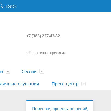
Поиск
+7 (383) 227-43-32
Общественная приемная
ии
Сессии
личные слушания
Пресс-центр
История
Порядок посещения сессии
Сведения о доходах, расходах, об
Наша "Прямая линия"
Повестки, проекты решений,
вета
гражданами
имуществе, обязательствах