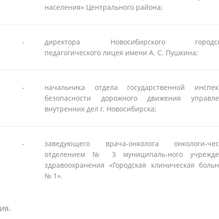
населения» Центрального района;
-
директора Новосибирского городск
педагогического лицея имени А. С. Пушкина;
-
начальника отдела государственной инспек
безопасности дорожного движения управле
внутренних дел г. Новосибирска;
-
заведующего врача-онколога онкологи-чес
отделением № 3 муниципаль-ного учрежде
здравоохранения «Городская клиническая боль
№ 1».
ия.