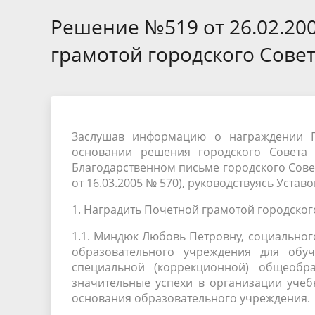
Избирательные округа
Контакты
Структур
депутат
Решение №519 от 26.02.20
Отчет о работе
Информа
Комиссия по вопросам
Обратная
грамотой городского Сове
муниципальной службы
фактах 
Заслушав информацию о награждении П
основании решения городского Сов
Благодарственном письме городского Сов
от 16.03.2005 № 570), руководствуясь Уста
1. Наградить Почетной грамотой городског
1.1. Миндюк Любовь Петровну, социальног
образовательного учреждения для обу
специальной (коррекционной) общеобр
значительные успехи в организации учебн
основания образовательного учреждения.