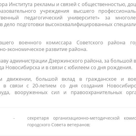
тора Института рекламы и связей с общественностью, до
разовательного учреждения высшего профессиональ
твенный педагогический университет» за многоле
 в дело подготовки высококвалифицированных специал
вшего военного комиссара Советского района го
ьно-экономическое развитие района.
лаву администрации Дзержинского района, за большой 
а Новосибирска и в связи с юбилеем со дня рождения.
ком движении, большой вклад в гражданское и вое
 в связи с 20-летием со дня создания Новосибирс
руда, вооруженных сил и правоохранительных орга
-
секретаря организационно-методической коми
городского Совета ветеранов;