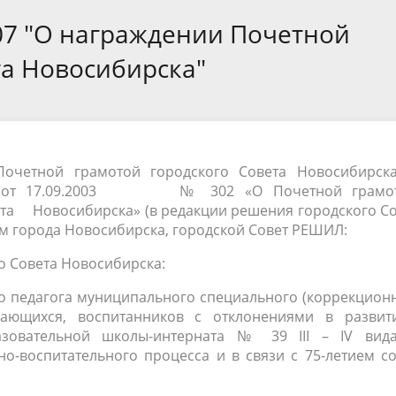
а
Аппарат Совета депутатов
ов предыдущих созывов
07 "О награждении Почетной
Порядок обжалования норма
ция о проверках
Контакты
 связь для сообщений о
правовых документов и иных
Сведения об использовании 
та Новосибирска"
коррупции
решений
выделяемых бюджетных сред
очетной грамотой городского Совета Новосибирска
ета от 17.09.2003 № 302 «О Почетной грамо
ета Новосибирска» (в редакции решения городского С
вом города Новосибирска, городской Совет РЕШИЛ:
о Совета Новосибирска:
о педагога муниципального специального (коррекцион
чающихся, воспитанников с отклонениями в развит
азовательной школы-интерната № 39 III – IV вида
о-воспитательного процесса и в связи с 75-летием с