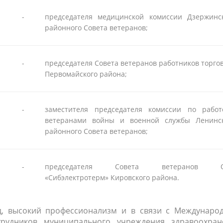
-
председателя медицинской комиссии Дзержинс
районного Совета ветеранов;
-
председателя Совета ветеранов работников торго
Первомайского района;
-
заместителя председателя комиссии по рабо
ветеранами войны и военной службы Ленинск
районного Совета ветеранов;
-
председателя Совета ветеранов 
«Сибэлектротерм» Кировского района.
уд, высокий профессионализм и в связи с Междунаро
рудников муниципального учреждения здравоохран