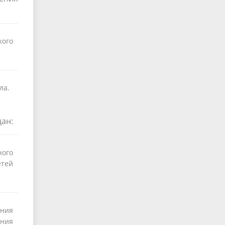
ого
ла.
дан:
ого
тей
ния
ния