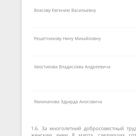
Власову Евгению Васильевну
Решетникову Нину Михайловну
Хвостикова Владислава Андреевича
Ямлиханова Эдуарда Аносовича
1.6. За многолетний добросовестный тр
женским днем 8 марта, следующих сот