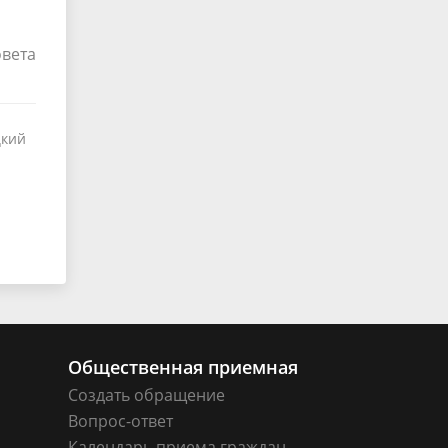
вета
цкий
Общественная приемная
Создать обращение
Вопрос-ответ
Календарь приема граждан