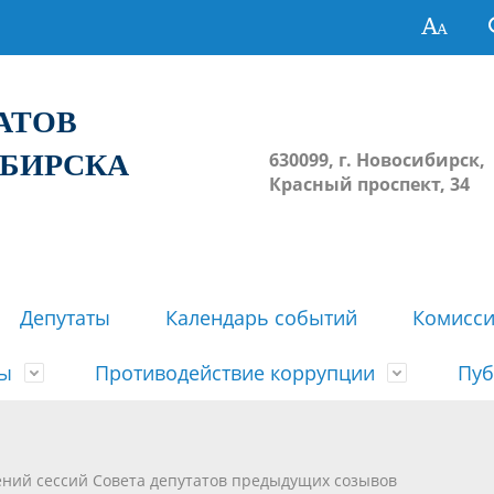
ТАТОВ
ИБИРСКА
630099, г. Новосибирск,
Красный проспект, 34
Депутаты
Календарь событий
Комисс
зы
Противодействие коррупции
Пуб
овосибирска
ьные комиссии
весток, проектов решений,
твет
еские материалы
ортажи
Регламент Совета
Архив
Сведения о признании судом
Календарь приема граждан
Формы и бланки
Совет депутатов в СМИ
ений сессий Совета депутатов предыдущих созывов
ов, решений сессий Совета
недействующими решений Со