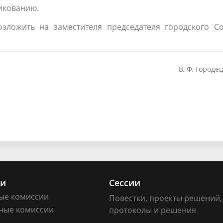
икованию.
зложить на заместителя председателя городского Со
В. Ф. Городе
ии
Сессии
ые комиссии
Повестки, проекты решений,
ные комиссии
протоколы и решения