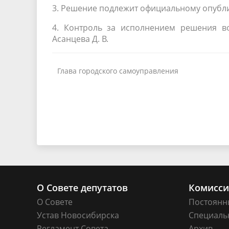
3. Решение подлежит официальному опубл
4. Контроль за исполнением решения во
Асанцева Д. В.
Глава городского самоуправления
О Совете депутатов
Комисс
О Совете
Постоянн
Устав Новосибирска
Специаль
Регламент Совета
Архив