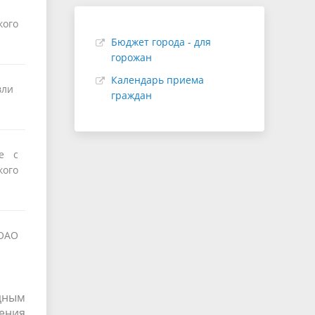
кого
Бюджет города - для
горожан
Календарь приема
вли
граждан
те с
ого
ОАО
дным
ения