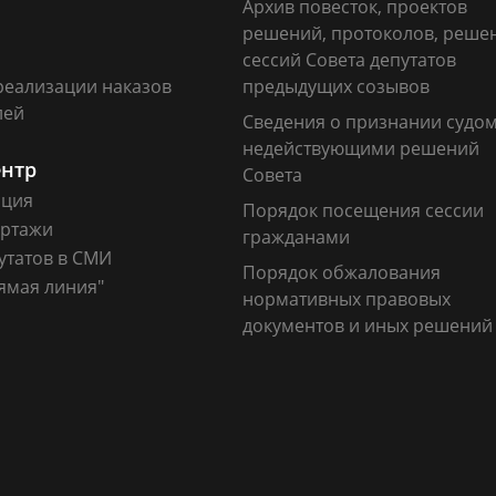
Архив повесток, проектов
решений, протоколов, реше
сессий Совета депутатов
реализации наказов
предыдущих созывов
лей
Сведения о признании судо
недействующими решений
ентр
Совета
ация
Порядок посещения сессии
ртажи
гражданами
утатов в СМИ
Порядок обжалования
ямая линия"
нормативных правовых
документов и иных решений