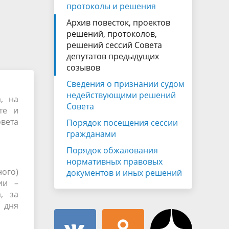
Муниципальная служба
протоколы и решения
имущественного характера
тивных
Архив повесток, проектов
Объявления
Советом
Информационные материалы
решений, протоколов,
решений сессий Совета
ств
депутатов предыдущих
созывов
Сведения о признании судом
недействующими решений
, на
Совета
те и
овета
Порядок посещения сессии
гражданами
Порядок обжалования
нормативных правовых
ного)
документов и иных решений
ии –
, за
о дня