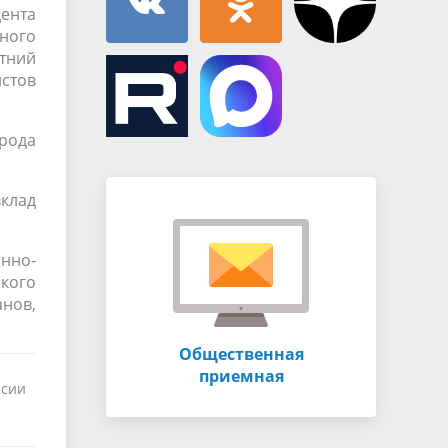
цента
ного
тний
истов
рода
вклад
нно-
кого
нов,
Общественная
приемная
ссии