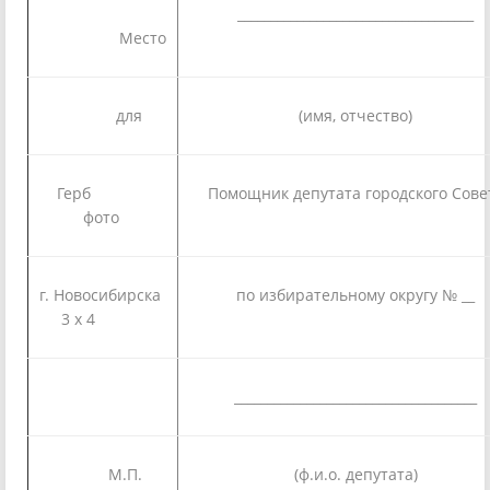
____________________________________
Место
для
(имя, отчество)
Герб
Помощник депутата городского Сове
фото
г. Новосибирска
по избирательному округу № __
3 х 4
_____________________________________
М.П.
(ф.и.о. депутата)