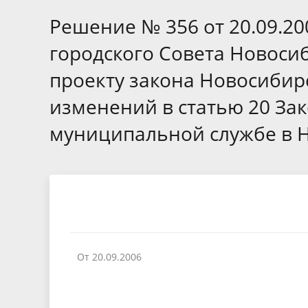
Избирательные округа
Контакты
Структур
депутат
Решение № 356 от 20.09.2
Отчет о работе
Информа
Комиссия по вопросам
Обратная
городского Совета Новоси
муниципальной службы
фактах 
проекту закона Новосибир
изменений в статью 20 За
муниципальной службе в 
От 20.09.2006