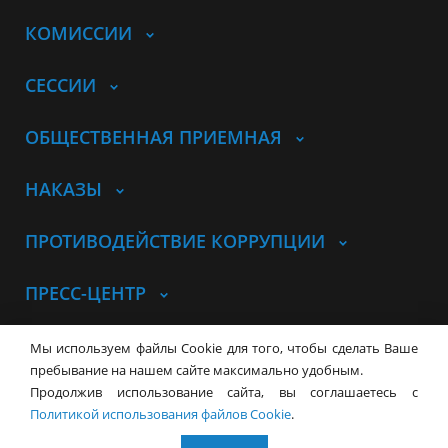
КОМИССИИ
СЕССИИ
ОБЩЕСТВЕННАЯ ПРИЕМНАЯ
НАКАЗЫ
ПРОТИВОДЕЙСТВИЕ КОРРУПЦИИ
ПРЕСС-ЦЕНТР
© Совет депутатов города
Мы используем файлы Cookie для того, чтобы сделать Ваше
Новосибирска
Контакты
Карта сайта
пребывание на нашем сайте максимально удобным.
Продолжив использование сайта, вы соглашаетесь с
630099, г. Новосибирск, Красный
Политикой использования файлов Cookie
.
проспект, 34
+7 (383) 227-43-32