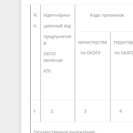
N
Идентифика-
Коды признако
п.
ционный код
предприятия
министерства
террито
в
по ОКОГУ
по ОКАТ
ОКПО
(включая
КП)
1
2
3
4
Государственное