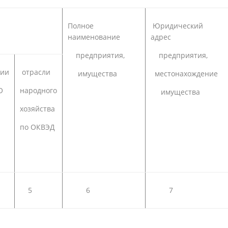
в
Полное
Юридический
наименование
адрес
предприятия,
предприятия,
рии
отрасли
имущества
местонахождение
О
народного
имущества
хозяйства
по ОКВЭД
5
6
7
 учреждение: