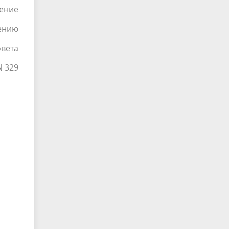
ение
ению
овета
N 329