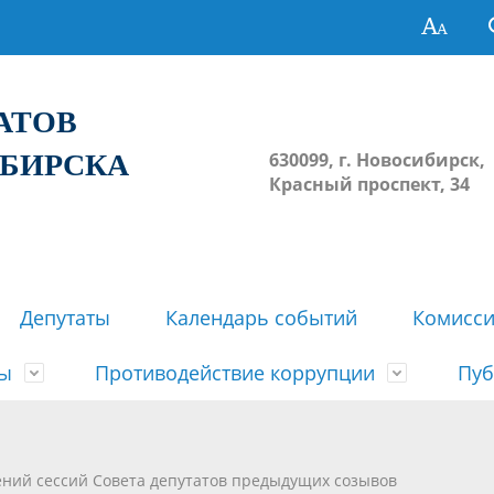
ТАТОВ
ИБИРСКА
630099, г. Новосибирск,
Красный проспект, 34
Депутаты
Календарь событий
Комисс
зы
Противодействие коррупции
Пуб
овосибирска
ьные комиссии
весток, проектов решений,
твет
еские материалы
ортажи
Регламент Совета
Архив
Сведения о признании судом
Календарь приема граждан
Формы и бланки
Совет депутатов в СМИ
ений сессий Совета депутатов предыдущих созывов
ов, решений сессий Совета
недействующими решений Со