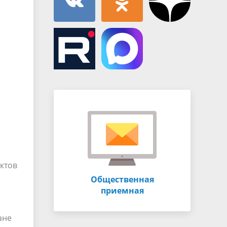
ктов
Общественная
приемная
ане