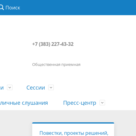
Поиск
+7 (383) 227-43-32
Общественная приемная
ии
Сессии
личные слушания
Пресс-центр
История
Порядок посещения сессии
Сведения о доходах, расходах, об
Наша "Прямая линия"
Повестки, проекты решений,
вета
гражданами
имуществе, обязательствах