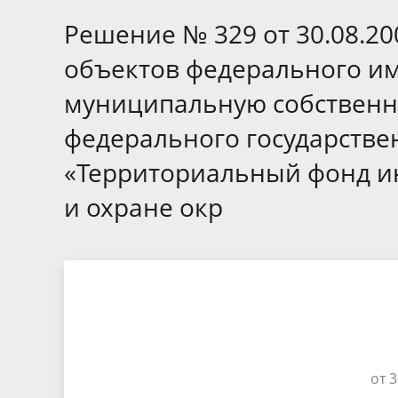
Избирательные округа
Контакты
Структур
депутат
Решение № 329 от 30.08.2
Отчет о работе
Информа
Комиссия по вопросам
Обратная
объектов федерального им
муниципальной службы
фактах 
муниципальную собственно
федерального государстве
«Территориальный фонд и
и охране окр
от 3