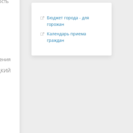
ость
Бюджет города - для
горожан
Календарь приема
граждан
ления
ЦКИЙ