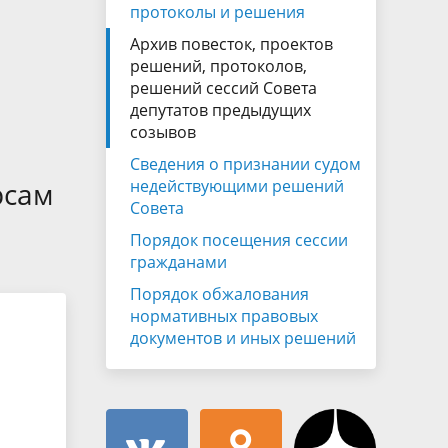
Муниципальная служба
протоколы и решения
имущественного характера
тивных
Архив повесток, проектов
Объявления
Советом
Информационные материалы
решений, протоколов,
решений сессий Совета
ств
депутатов предыдущих
созывов
Сведения о признании судом
рсам
недействующими решений
Совета
Порядок посещения сессии
гражданами
Порядок обжалования
нормативных правовых
документов и иных решений