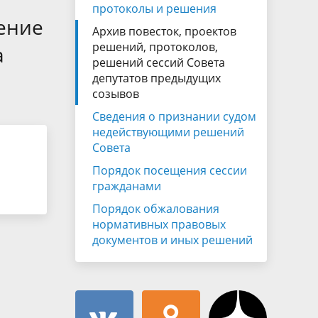
Муниципальная служба
протоколы и решения
имущественного характера
ение
тивных
Архив повесток, проектов
Объявления
Советом
Информационные материалы
решений, протоколов,
а
решений сессий Совета
ств
депутатов предыдущих
созывов
Сведения о признании судом
недействующими решений
Совета
Порядок посещения сессии
гражданами
Порядок обжалования
нормативных правовых
документов и иных решений