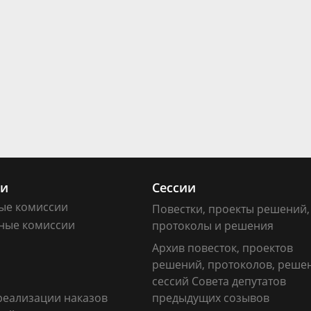
ии
Сессии
ые комиссии
Повестки, проекты решений,
ные комиссии
протоколы и решения
Архив повесток, проектов
решений, протоколов, реше
сессий Совета депутатов
реализации наказов
предыдущих созывов