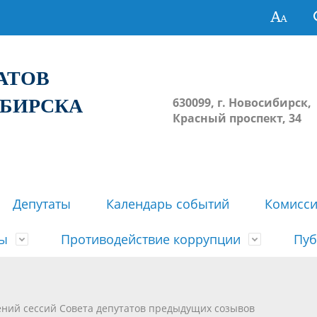
ТАТОВ
ИБИРСКА
630099, г. Новосибирск,
Красный проспект, 34
Депутаты
Календарь событий
Комисс
зы
Противодействие коррупции
Пуб
овосибирска
ьные комиссии
весток, проектов решений,
твет
еские материалы
ортажи
Регламент Совета
Архив
Сведения о признании судом
Календарь приема граждан
Формы и бланки
Совет депутатов в СМИ
ений сессий Совета депутатов предыдущих созывов
ов, решений сессий Совета
недействующими решений Со