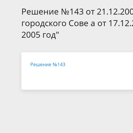
Избирательные округа
Контакты
Структур
депутат
Решение №143 от 21.12.20
Отчет о работе
Информа
Комиссия по вопросам
Обратная
городского Сове а от 17.1
муниципальной службы
фактах 
2005 год"
Решение №143