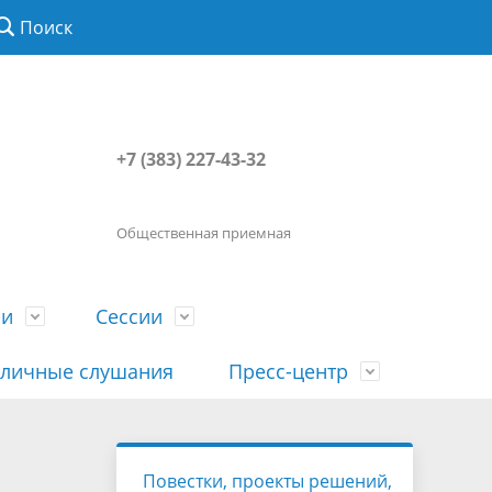
Поиск
+7 (383) 227-43-32
Общественная приемная
ии
Сессии
личные слушания
Пресс-центр
История
Порядок посещения сессии
Сведения о доходах, расходах, об
Наша "Прямая линия"
Повестки, проекты решений,
вета
гражданами
имуществе, обязательствах