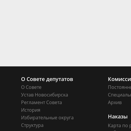
О Совете депутатов
Комисс
О Совете
Постоянн
Устав Новосибирска
Специаль
Регламент Совета
Архив
История
Наказы
Избирательные округа
Структура
Карта по 