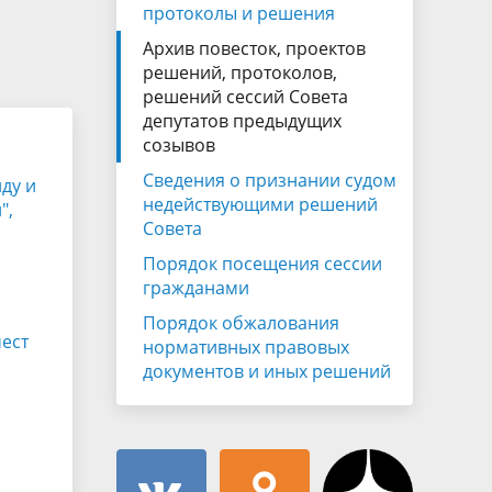
Муниципальная служба
протоколы и решения
имущественного характера
тивных
Архив повесток, проектов
Объявления
Советом
Информационные материалы
решений, протоколов,
решений сессий Совета
ств
депутатов предыдущих
созывов
Сведения о признании судом
ду и
недействующими решений
",
Совета
Порядок посещения сессии
гражданами
Порядок обжалования
мест
нормативных правовых
документов и иных решений