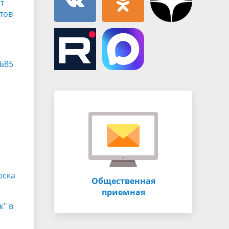
т
тов
 №85
рска
Общественная
приемная
к" в