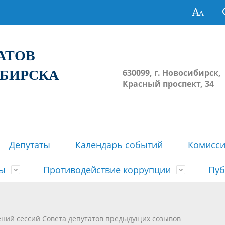
ТАТОВ
ИБИРСКА
630099, г. Новосибирск,
Красный проспект, 34
Депутаты
Календарь событий
Комисс
зы
Противодействие коррупции
Пуб
овосибирска
ьные комиссии
весток, проектов решений,
твет
еские материалы
ортажи
Регламент Совета
Архив
Сведения о признании судом
Календарь приема граждан
Формы и бланки
Совет депутатов в СМИ
ений сессий Совета депутатов предыдущих созывов
ов, решений сессий Совета
недействующими решений Со