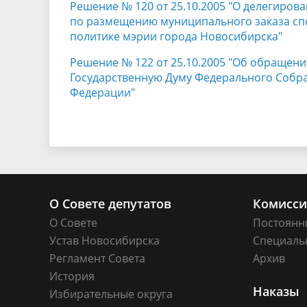
Решение № 120 от 25.10.2005 "О делегиров
по размещению муниципального заказа сп
политике мэрии города Новосибирска"
Решение № 122 от 25.10.2005 "Об обращени
Государственную Думу Федерального Собр
Федерации"
О Совете депутатов
Комисс
О Совете
Постоянн
Устав Новосибирска
Специаль
Регламент Совета
Архив
История
Наказы
Избирательные округа