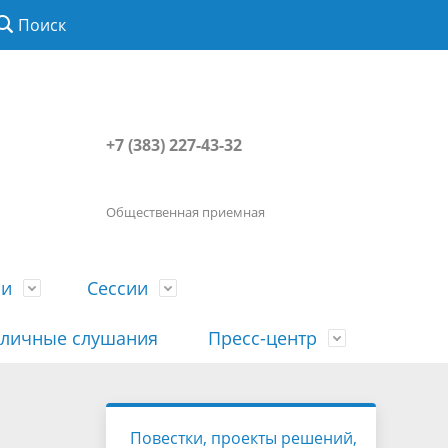
Поиск
+7 (383) 227-43-32
Общественная приемная
ии
Сессии
личные слушания
Пресс-центр
История
Порядок посещения сессии
Сведения о доходах, расходах, об
Наша "Прямая линия"
Повестки, проекты решений,
вета
гражданами
имуществе, обязательствах