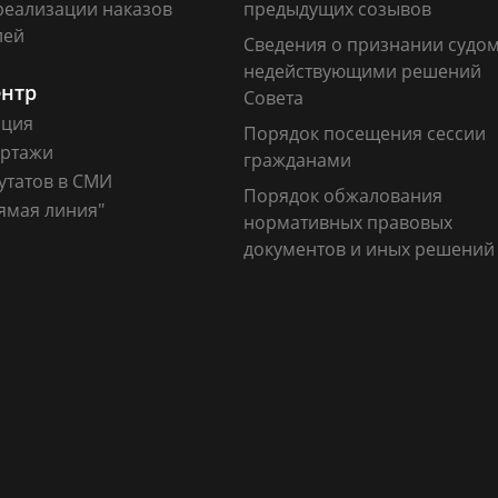
реализации наказов
предыдущих созывов
лей
Сведения о признании судо
недействующими решений
ентр
Совета
ация
Порядок посещения сессии
ртажи
гражданами
утатов в СМИ
Порядок обжалования
ямая линия"
нормативных правовых
документов и иных решений