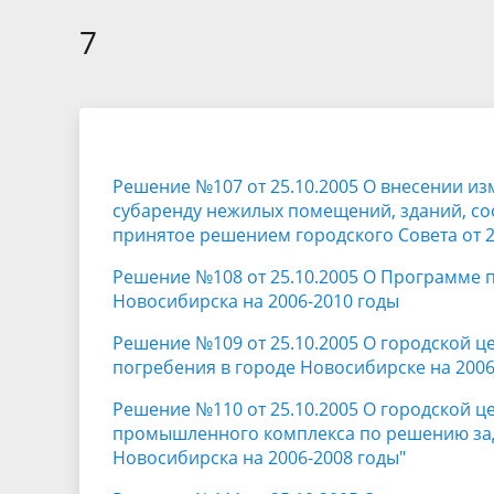
Избирательные округа
Контакты
Структур
депутат
7
Отчет о работе
Информа
Комиссия по вопросам
Обратная
муниципальной службы
фактах 
Решение №107 от 25.10.2005 О внесении из
субаренду нежилых помещений, зданий, со
принятое решением городского Совета от 29
Решение №108 от 25.10.2005 О Программе 
Новосибирска на 2006-2010 годы
Решение №109 от 25.10.2005 О городской ц
погребения в городе Новосибирске на 2006
Решение №110 от 25.10.2005 О городской 
промышленного комплекса по решению зад
Новосибирска на 2006-2008 годы"