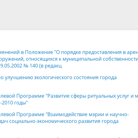
а
Аппарат Совета депутатов
ов предыдущих созывов
Порядок обжалования норма
ция о проверках
Контакты
 связь для сообщений о
правовых документов и иных
Сведения об использовании 
коррупции
решений
выделяемых бюджетных сред
менений в Положение "О порядке предоставления в арен
оружений, относящихся к муниципальной собственности
.05.2002 № 140 (в редакц
по улучшению экологического состояния города
елевой Программе "Развитие сферы ритуальных услуг и 
-2010 годы"
целевой Программе "Взаимодействие мэрии и научно-
ач социально-экономического развития города