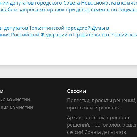
ании депутатов городского Совета Новосибирска в коми
особом запроса котировок при департаменте по социал
и депутатов Тольяттинской городской Думы в
ания Российской Федерации и Правительство Российско
ии
Сессии
ые комиссии
Повестки, проекты решений,
ные комиссии
протоколы и решения
Архив повесток, проектов
решений, протоколов, реше
сессий Совета депутатов