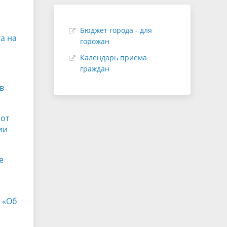
Бюджет города - для
а на
горожан
Календарь приема
граждан
в
 от
ии
е
 «Об