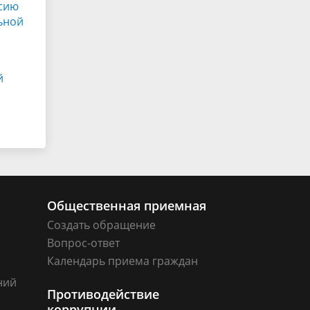
ссию
ьной
й
Общественная приемная
Создать обращение
Вопрос-ответ
Календарь приема граждан
ний
Противодействие
коррупции