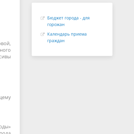
Бюджет города - для
горожан
Календарь приема
граждан
овой,
ного
сивы
ящему
годы»
рода