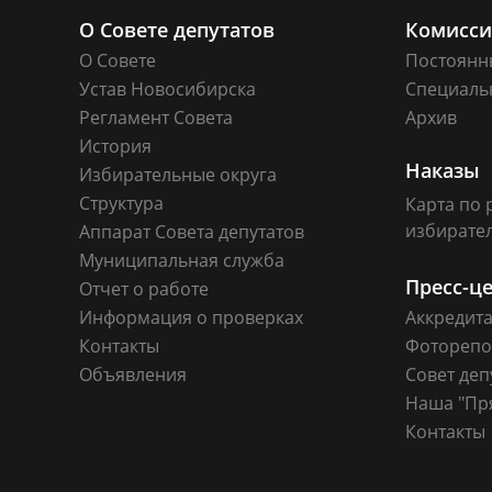
О Совете депутатов
Комисс
О Совете
Постоянн
Устав Новосибирска
Специаль
Регламент Совета
Архив
История
Наказы
Избирательные округа
Структура
Карта по 
избирате
Аппарат Совета депутатов
Муниципальная служба
Пресс-ц
Отчет о работе
Информация о проверках
Аккредит
Контакты
Фоторепо
Объявления
Совет деп
Наша "Пр
Контакты