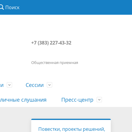
Поиск
+7 (383) 227-43-32
Общественная приемная
ии
Сессии
личные слушания
Пресс-центр
История
Порядок посещения сессии
Сведения о доходах, расходах, об
Наша "Прямая линия"
Повестки, проекты решений,
вета
гражданами
имуществе, обязательствах