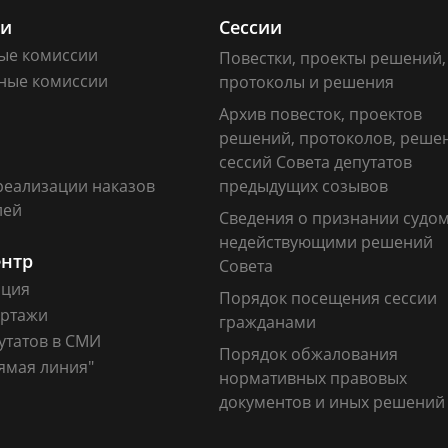
ии
Сессии
ые комиссии
Повестки, проекты решений,
ные комиссии
протоколы и решения
Архив повесток, проектов
решений, протоколов, реше
сессий Совета депутатов
реализации наказов
предыдущих созывов
лей
Сведения о признании судо
недействующими решений
ентр
Совета
ация
Порядок посещения сессии
ртажи
гражданами
утатов в СМИ
Порядок обжалования
ямая линия"
нормативных правовых
документов и иных решений