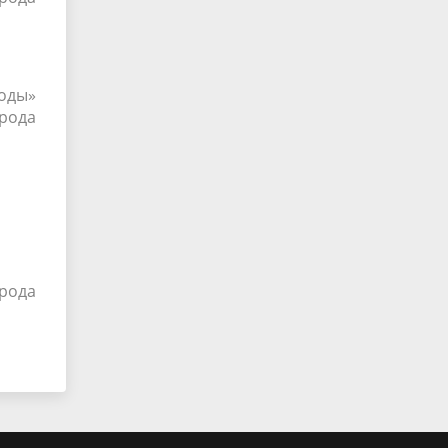
годы»
рода
рода