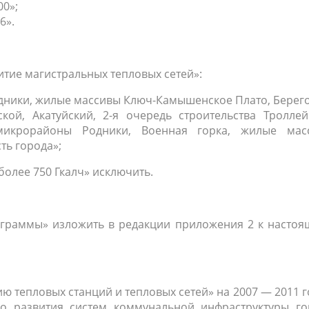
0»;
6».
витие магистральных тепловых сетей»:
одники, жилые массивы
Ключ-Камышенское
Плато, Берег
ской
, Акатуйский,
2-я
очередь строительства Троллей
микрорайоны Родники, Военная горка, жилые мас
ть города»;
более 750 Гкалч» исключить.
рограммы» изложить в редакции приложения 2 к насто
ию тепловых станций и тепловых сетей» на 2007 — 2011 
о развития систем коммунальной инфраструктуры го