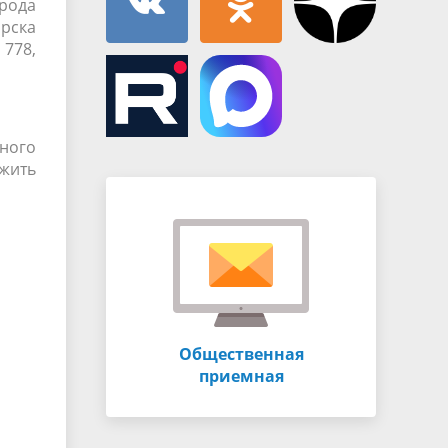
рода
рска
778,
ного
жить
Общественная
приемная