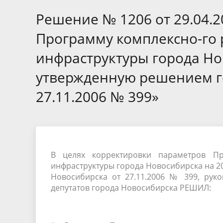
Избирательные округа
Контакты
Структур
депутат
Решение № 1206 от 29.04.
Отчет о работе
Информа
Комиссия по вопросам
Обратная
Программу комплексно-го 
муниципальной службы
фактах 
инфраструктуры города Но
утвержденную решением го
27.11.2006 № 399»
В целях корректировки параметров Пр
инфраструктуры города Новосибирска на 2
Новосибирска от
27.11.2006
№ 399, руков
депутатов города Новосибирска РЕШИЛ: