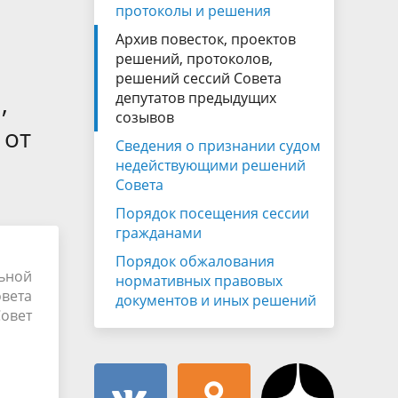
Муниципальная служба
протоколы и решения
имущественного характера
тивных
Архив повесток, проектов
Объявления
Советом
Информационные материалы
решений, протоколов,
решений сессий Совета
ств
,
депутатов предыдущих
созывов
 от
Сведения о признании судом
недействующими решений
Совета
Порядок посещения сессии
гражданами
Порядок обжалования
ьной
нормативных правовых
овета
документов и иных решений
овет