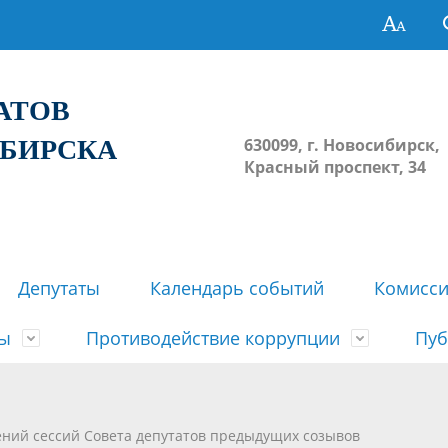
ТАТОВ
ИБИРСКА
630099, г. Новосибирск,
Красный проспект, 34
Депутаты
Календарь событий
Комисс
зы
Противодействие коррупции
Пуб
овосибирска
ьные комиссии
весток, проектов решений,
твет
еские материалы
ортажи
Регламент Совета
Архив
Сведения о признании судом
Календарь приема граждан
Формы и бланки
Совет депутатов в СМИ
ений сессий Совета депутатов предыдущих созывов
ов, решений сессий Совета
недействующими решений Со