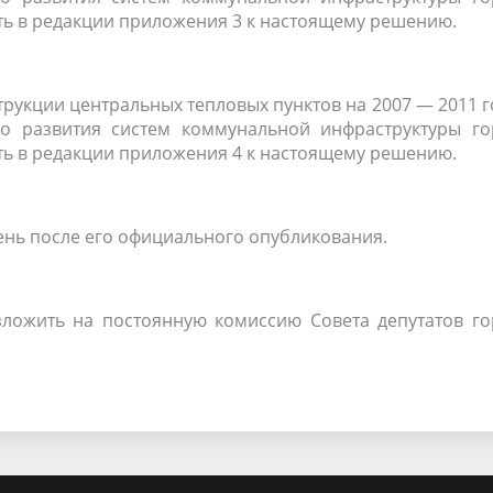
ть в редакции приложения 3 к настоящему решению.
трукции центральных тепловых пунктов на 2007 — 2011 
о развития систем коммунальной инфраструктуры го
ть в редакции приложения 4 к настоящему решению.
день после его официального опубликования.
зложить на постоянную комиссию Совета депутатов го