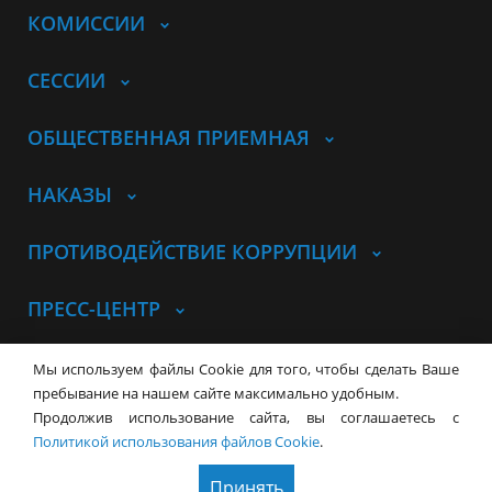
КОМИССИИ
СЕССИИ
ОБЩЕСТВЕННАЯ ПРИЕМНАЯ
НАКАЗЫ
ПРОТИВОДЕЙСТВИЕ КОРРУПЦИИ
ПРЕСС-ЦЕНТР
© Совет депутатов города
Мы используем файлы Cookie для того, чтобы сделать Ваше
Новосибирска
Контакты
Карта сайта
пребывание на нашем сайте максимально удобным.
Продолжив использование сайта, вы соглашаетесь с
630099, г. Новосибирск, Красный
Политикой использования файлов Cookie
.
проспект, 34
+7 (383) 227-43-32
Принять