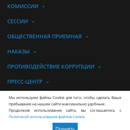
КОМИССИИ
СЕССИИ
ОБЩЕСТВЕННАЯ ПРИЕМНАЯ
НАКАЗЫ
ПРОТИВОДЕЙСТВИЕ КОРРУПЦИИ
ПРЕСС-ЦЕНТР
© Совет депутатов города
Мы используем файлы Cookie для того, чтобы сделать Ваше
Новосибирска
Контакты
Карта сайта
пребывание на нашем сайте максимально удобным.
Продолжив использование сайта, вы соглашаетесь с
630099, г. Новосибирск, Красный
Политикой использования файлов Cookie
.
проспект, 34
+7 (383) 227-43-32
Принять