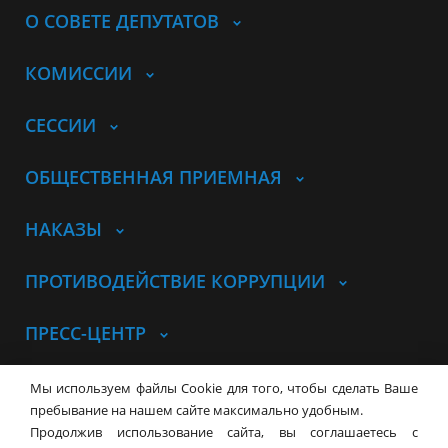
О СОВЕТЕ ДЕПУТАТОВ
КОМИССИИ
СЕССИИ
ОБЩЕСТВЕННАЯ ПРИЕМНАЯ
НАКАЗЫ
ПРОТИВОДЕЙСТВИЕ КОРРУПЦИИ
ПРЕСС-ЦЕНТР
© Совет депутатов города
Мы используем файлы Cookie для того, чтобы сделать Ваше
Новосибирска
Контакты
Карта сайта
пребывание на нашем сайте максимально удобным.
Продолжив использование сайта, вы соглашаетесь с
630099, г. Новосибирск, Красный