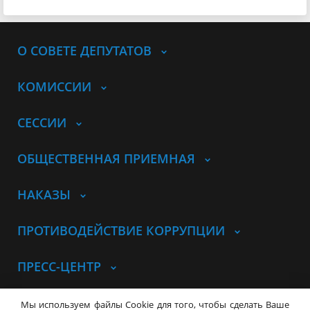
О СОВЕТЕ ДЕПУТАТОВ
КОМИССИИ
СЕССИИ
ОБЩЕСТВЕННАЯ ПРИЕМНАЯ
НАКАЗЫ
ПРОТИВОДЕЙСТВИЕ КОРРУПЦИИ
ПРЕСС-ЦЕНТР
© Совет депутатов города
Мы используем файлы Cookie для того, чтобы сделать Ваше