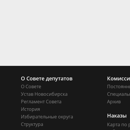
О Совете депутатов
Комисс
О Совете
Постоянн
Устав Новосибирска
Специаль
Регламент Совета
Архив
История
Наказы
Избирательные округа
Структура
Карта по 