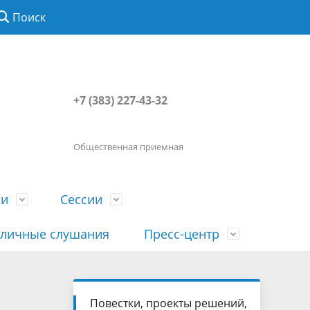
Поиск
+7 (383) 227-43-32
Общественная приемная
ии
Сессии
личные слушания
Пресс-центр
История
Порядок посещения сессии
Сведения о доходах, расходах, об
Наша "Прямая линия"
Повестки, проекты решений,
вета
гражданами
имуществе, обязательствах