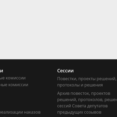
ии
Сессии
ые комиссии
Повестки, проекты решений,
ные комиссии
протоколы и решения
Архив повесток, проектов
решений, протоколов, реше
сессий Совета депутатов
реализации наказов
предыдущих созывов