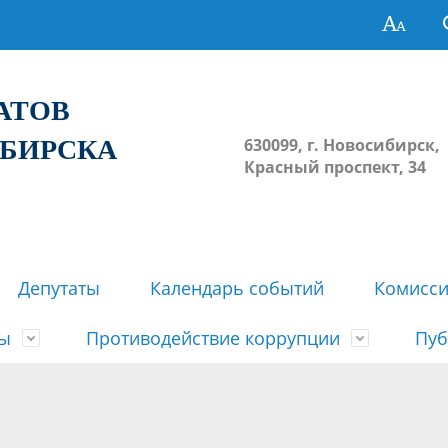
ТАТОВ
ИБИРСКА
630099, г. Новосибирск,
Красный проспект, 34
Депутаты
Календарь событий
Комисс
зы
Противодействие коррупции
Пуб
овосибирска
ьные комиссии
весток, проектов решений,
твет
еские материалы
ортажи
Регламент Совета
Архив
Сведения о признании судом
Календарь приема граждан
Формы и бланки
Совет депутатов в СМИ
ов, решений сессий Совета
недействующими решений Со