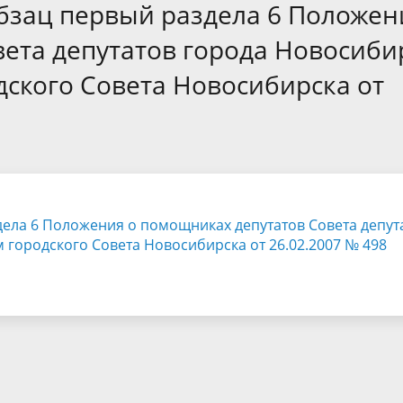
а
Аппарат Совета депутатов
бзац первый раздела 6 Положен
ов предыдущих созывов
Порядок обжалования норма
ция о проверках
Контакты
ета депутатов города Новосиби
 связь для сообщений о
правовых документов и иных
Сведения об использовании 
ского Совета Новосибирска от
коррупции
решений
выделяемых бюджетных сред
дела 6 Положения о помощниках депутатов Совета депут
городского Совета Новосибирска от 26.02.2007 № 498