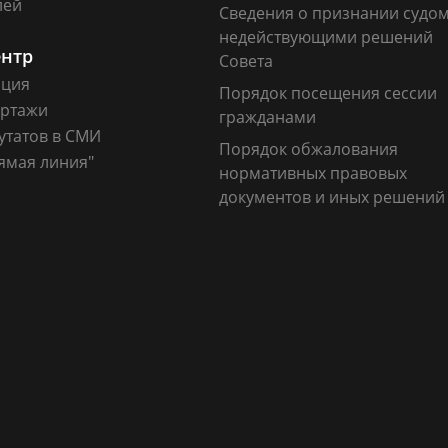
лей
Сведения о признании судо
недействующими решений
ентр
Совета
ация
Порядок посещения сессии
ртажи
гражданами
утатов в СМИ
Порядок обжалования
ямая линия"
нормативных правовых
документов и иных решений