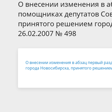
Избирательные округа
Контакты
Структур
О внесении изменения в а
депутат
Отчет о работе
Информа
помощниках депутатов Сов
Комиссия по вопросам
Обратная
принятого решением город
муниципальной службы
фактах 
26.02.2007 № 498
О внесении изменения в абзац первый раз
города Новосибирска, принятого решением 