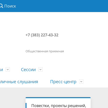
Поиск
+7 (383) 227-43-32
Общественная приемная
ии
Сессии
личные слушания
Пресс-центр
История
Порядок посещения сессии
Сведения о доходах, расходах, об
Наша "Прямая линия"
Повестки, проекты решений,
вета
гражданами
имуществе, обязательствах