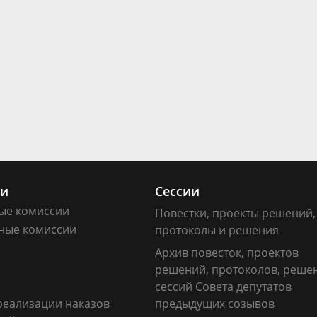
ии
Сессии
ые комиссии
Повестки, проекты решений,
ные комиссии
протоколы и решения
Архив повесток, проектов
решений, протоколов, реше
сессий Совета депутатов
реализации наказов
предыдущих созывов