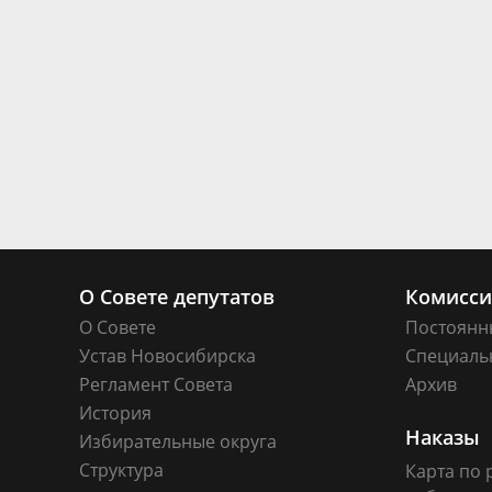
О Совете депутатов
Комисс
О Совете
Постоянн
Устав Новосибирска
Специаль
Регламент Совета
Архив
История
Наказы
Избирательные округа
Структура
Карта по 