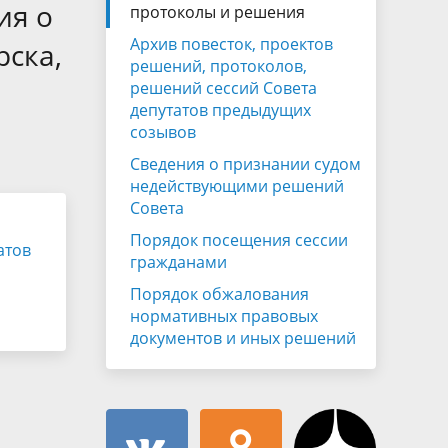
Муниципальная служба
ия о
протоколы и решения
имущественного характера
тивных
Архив повесток, проектов
Объявления
рска,
Советом
Информационные материалы
решений, протоколов,
решений сессий Совета
ств
депутатов предыдущих
созывов
Сведения о признании судом
недействующими решений
Совета
Порядок посещения сессии
атов
гражданами
Порядок обжалования
нормативных правовых
документов и иных решений