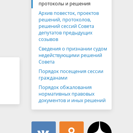
Муниципальная служба
протоколы и решения
имущественного характера
тивных
Архив повесток, проектов
Объявления
Советом
Информационные материалы
решений, протоколов,
решений сессий Совета
ств
депутатов предыдущих
созывов
Сведения о признании судом
недействующими решений
Совета
Порядок посещения сессии
гражданами
Порядок обжалования
нормативных правовых
документов и иных решений