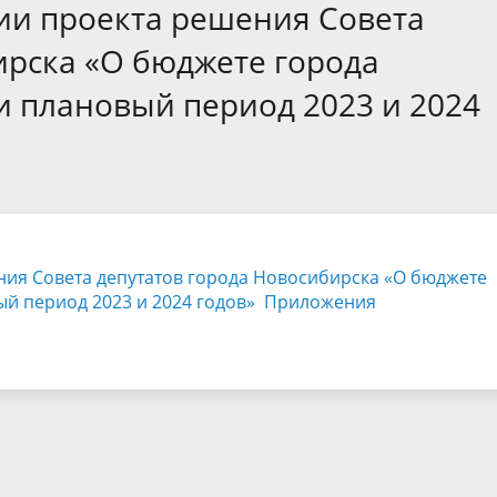
а
Аппарат Совета депутатов
ии проекта решения Совета
ов предыдущих созывов
Порядок обжалования норма
ция о проверках
Контакты
ирска «О бюджете города
 связь для сообщений о
правовых документов и иных
Сведения об использовании 
и плановый период 2023 и 2024
коррупции
решений
выделяемых бюджетных сред
ния Совета депутатов города Новосибирска «О бюджете
ый период 2023 и 2024 годов»
Приложения