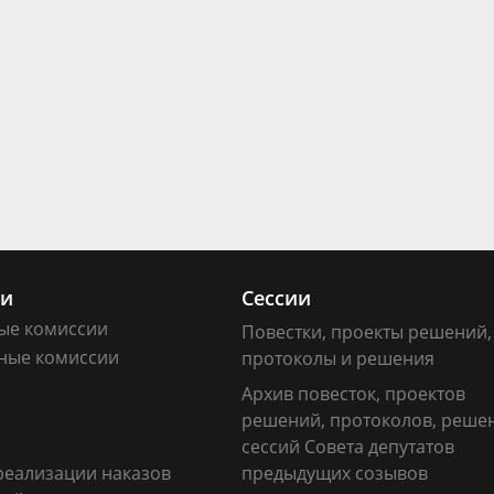
ии
Сессии
ые комиссии
Повестки, проекты решений,
ные комиссии
протоколы и решения
Архив повесток, проектов
решений, протоколов, реше
сессий Совета депутатов
реализации наказов
предыдущих созывов