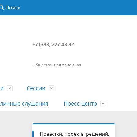
Поиск
+7 (383) 227-43-32
Общественная приемная
ии
Сессии
личные слушания
Пресс-центр
История
Порядок посещения сессии
Сведения о доходах, расходах, об
Наша "Прямая линия"
Повестки, проекты решений,
вета
гражданами
имуществе, обязательствах