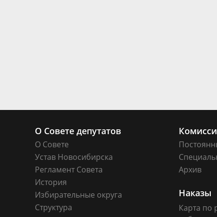
О Совете депутатов
Комисс
О Совете
Постоянн
Устав Новосибирска
Специаль
Регламент Совета
Архив
История
Наказы
Избирательные округа
Структура
Карта по 