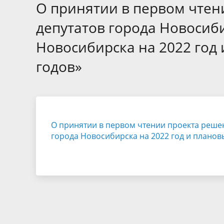
Избирательные округа
Контакты
Структур
О принятии в первом чтен
депутат
Отчет о работе
Информа
депутатов города Новосиб
Комиссия по вопросам
Обратная
Новосибирска на 2022 год 
муниципальной службы
фактах 
годов»
О принятии в первом чтении проекта реше
города Новосибирска на 2022 год и планов