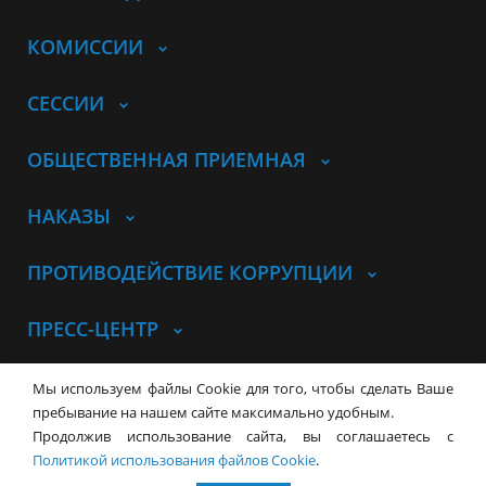
КОМИССИИ
СЕССИИ
ОБЩЕСТВЕННАЯ ПРИЕМНАЯ
НАКАЗЫ
ПРОТИВОДЕЙСТВИЕ КОРРУПЦИИ
ПРЕСС-ЦЕНТР
© Совет депутатов города
Мы используем файлы Cookie для того, чтобы сделать Ваше
Новосибирска
Контакты
Карта сайта
пребывание на нашем сайте максимально удобным.
Продолжив использование сайта, вы соглашаетесь с
630099, г. Новосибирск, Красный
Политикой использования файлов Cookie
.
проспект, 34