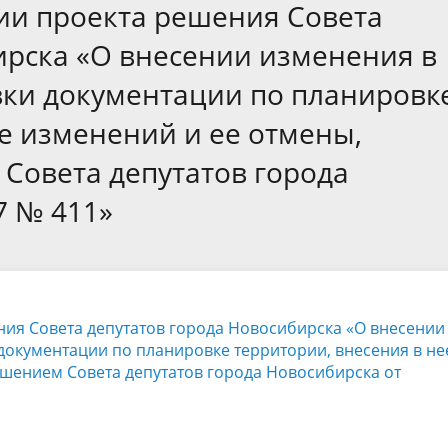
а
Аппарат Совета депутатов
ии проекта решения Совета
ов предыдущих созывов
Порядок обжалования норма
ция о проверках
Контакты
ирска «О внесении изменения в
 связь для сообщений о
правовых документов и иных
Сведения об использовании 
овки документации по планировк
коррупции
решений
выделяемых бюджетных сред
ее изменений и ее отмены,
Совета депутатов города
7 № 411»
ния Совета депутатов города Новосибирска «О внесении
 документации по планировке территории, внесения в не
ешением Совета депутатов города Новосибирска от