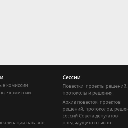
ии
Сессии
ые комиссии
Повестки, проекты решений,
ные комиссии
протоколы и решения
Архив повесток, проектов
решений, протоколов, реше
сессий Совета депутатов
реализации наказов
предыдущих созывов