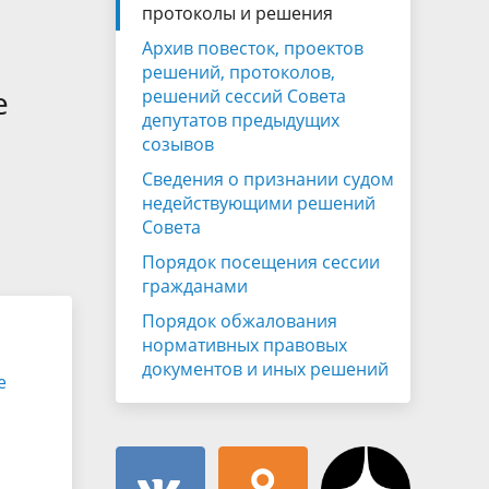
Муниципальная служба
протоколы и решения
имущественного характера
тивных
Архив повесток, проектов
Объявления
Советом
Информационные материалы
решений, протоколов,
е
решений сессий Совета
ств
депутатов предыдущих
созывов
Сведения о признании судом
недействующими решений
Совета
Порядок посещения сессии
гражданами
Порядок обжалования
нормативных правовых
документов и иных решений
е