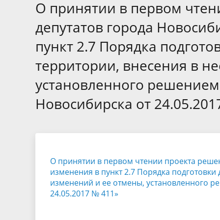
Избирательные округа
Контакты
Структур
О принятии в первом чтен
депутат
Отчет о работе
Информа
депутатов города Новосиб
Комиссия по вопросам
Обратная
пункт 2.7 Порядка подгот
муниципальной службы
фактах 
территории, внесения в н
установленного решением 
Новосибирска от 24.05.201
О принятии в первом чтении проекта реше
изменения в пункт 2.7 Порядка подготовки
изменений и ее отмены, установленного р
24.05.2017 № 411»