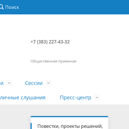
Поиск
+7 (383) 227-43-32
Общественная приемная
ии
Сессии
личные слушания
Пресс-центр
История
Порядок посещения сессии
Сведения о доходах, расходах, об
Наша "Прямая линия"
Повестки, проекты решений,
вета
гражданами
имуществе, обязательствах