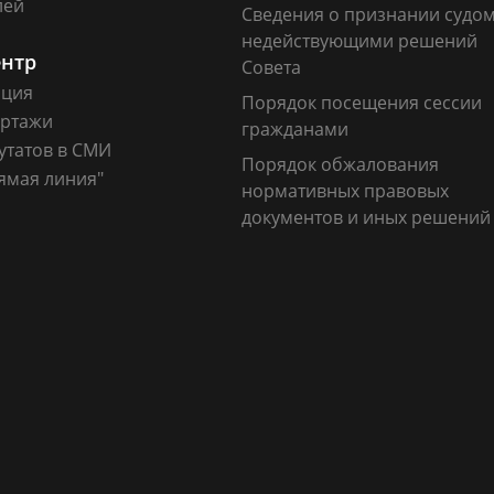
лей
Сведения о признании судо
недействующими решений
ентр
Совета
ация
Порядок посещения сессии
ртажи
гражданами
утатов в СМИ
Порядок обжалования
ямая линия"
нормативных правовых
документов и иных решений