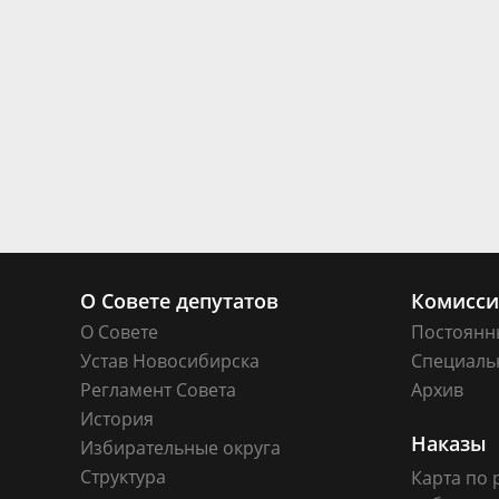
О Совете депутатов
Комисс
О Совете
Постоянн
Устав Новосибирска
Специаль
Регламент Совета
Архив
История
Наказы
Избирательные округа
Структура
Карта по 