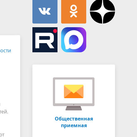
Муниципальная служба
имущественного характера
тивных
Объявления
Советом
Информационные материалы
ств
ости
м
тей.
Общественная
приемная
ют