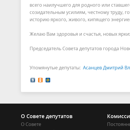
всего наилучшего для родного или ставше
созидательным усилиям, честному труду, 
историю яркого, живого, кипящего энергие
Желаю Вам здоровья и счастья, новых ярки
Председатель Совета депутатов горо
Упомянутые депутаты:
Асанцев Дмитрий В
О Совете депутатов
Комисс
О Совете
Постоянн