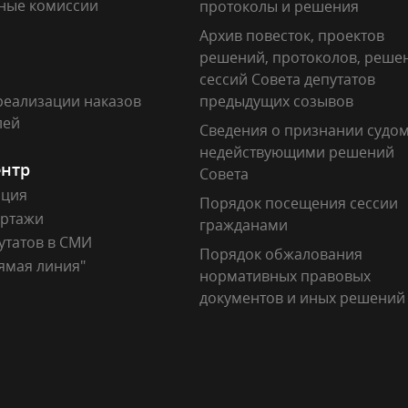
ные комиссии
протоколы и решения
Архив повесток, проектов
решений, протоколов, реше
сессий Совета депутатов
реализации наказов
предыдущих созывов
лей
Сведения о признании судо
недействующими решений
ентр
Совета
ация
Порядок посещения сессии
ртажи
гражданами
утатов в СМИ
Порядок обжалования
ямая линия"
нормативных правовых
документов и иных решений