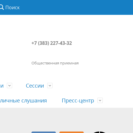
Поиск
+7 (383) 227-43-32
Общественная приемная
ии
Сессии
личные слушания
Пресс-центр
История
Порядок посещения сессии
Сведения о доходах, расходах, об
Наша "Прямая линия"
вета
гражданами
имуществе, обязательствах