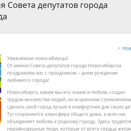
а
Аппарат Совета депутатов
я Совета депутатов города
ов предыдущих созывов
Порядок обжалования норма
ция о проверках
Контакты
да
 связь для сообщений о
правовых документов и иных
Сведения об использовании 
коррупции
решений
выделяемых бюджетных сред
Нов
Уважаемые новосибирцы!
От имени Совета депутатов города Новосибирска
поздравляю вас с праздником – днем рождения
любимого города!
Новосибирск, каким мы его знаем и любим, создан
трудом множества людей, их искренним стремление
сделать свой город лучше и комфортнее для своих де
Тут сохраняется атмосфера общего дома, а всех нас
объединяет любовь к родному городу. Здесь трудятся
неравнодушные люди, которые от всего сердца жела