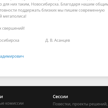
го для них таким, Новосибирска. Благодаря нашим общи
готовности поддержать близких мы пишем современную
й мегаполиса!
х свершений!
да Новосибирска Д. В. Асанцев
ладимирович
ии
Сессии
ые комиссии
Повестки, проекты решений,