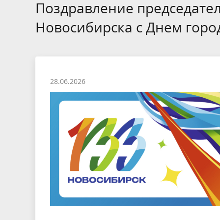
Избирательные округа
Контакты
Структур
Поздравление председател
депутат
Отчет о работе
Информа
Новосибирска с Днем горо
Комиссия по вопросам
Обратная
муниципальной службы
фактах 
28.06.2026