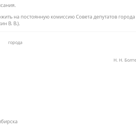
исания.
ожить на постоянную комиссию Совета депутатов города
н В. В.).
 города
Н. Н. Болтен
ибирска