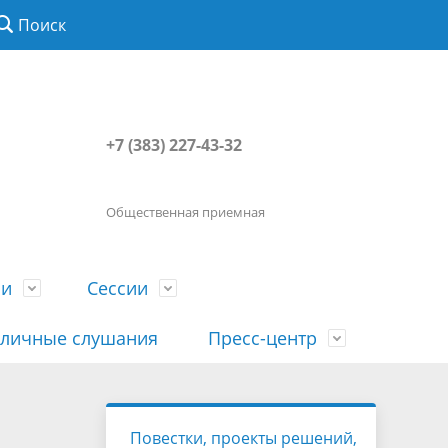
Поиск
+7 (383) 227-43-32
Общественная приемная
ии
Сессии
личные слушания
Пресс-центр
История
Порядок посещения сессии
Сведения о доходах, расходах, об
Наша "Прямая линия"
Повестки, проекты решений,
вета
гражданами
имуществе, обязательствах