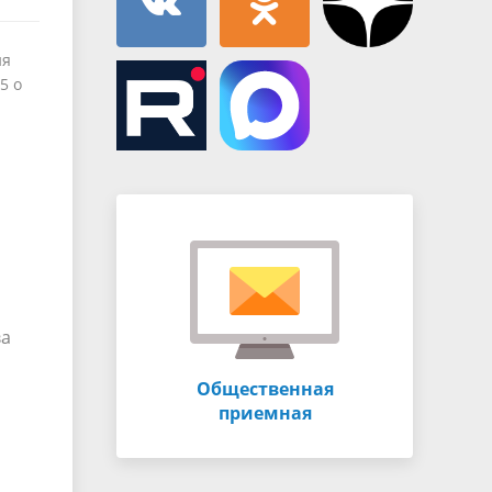
ия
5 о
ва
Общественная
приемная