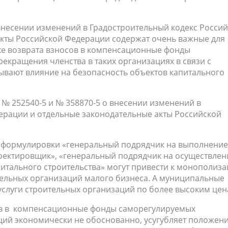
внесении изменений в Градостроительный кодекс Росси
кты Российской Федерации содержат очень важные для
ке возврата взносов в компенсационные фонды
екращения членства в таких организациях в связи с
ывают влияние на безопасность объектов капитального
№ 252540-5 и № 358870-5 о внесении изменений в
ерации и отдельные законодательные акты Российской
 формулировки «генеральный подрядчик на выполнение
оектировщик», «генеральный подрядчик на осуществлен
питального строительства» могут привести к монополиз
ительных организаций малого бизнеса. А муниципальные
услуги строительных организаций по более высоким цен
ов в компенсационные фонды саморегулируемых
ий экономически не обоснованно, усугубляет положен