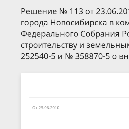
Избирательные округа
Контакты
Структур
депутат
Решение № 113 от 23.06.2
Отчет о работе
Информа
Комиссия по вопросам
Обратная
города Новосибирска в ко
муниципальной службы
фактах 
Федерального Собрания Р
строительству и земельн
252540-5 и № 358870-5 о 
От 23.06.2010