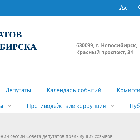
ТАТОВ
ИБИРСКА
630099, г. Новосибирск,
Красный проспект, 34
Депутаты
Календарь событий
Комисс
зы
Противодействие коррупции
Пуб
овосибирска
ьные комиссии
весток, проектов решений,
твет
еские материалы
ортажи
Регламент Совета
Архив
Сведения о признании судом
Календарь приема граждан
Формы и бланки
Совет депутатов в СМИ
ений сессий Совета депутатов предыдущих созывов
ов, решений сессий Совета
недействующими решений Со