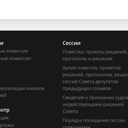
ии
Сессии
ые комиссии
Повестки, проекты решений,
ные комиссии
протоколы и решения
Архив повесток, проектов
решений, протоколов, реше
сессий Совета депутатов
реализации наказов
предыдущих созывов
лей
Сведения о признании судо
недействующими решений
ентр
Совета
ация
Порядок посещения сессии
ртажи
гражданами