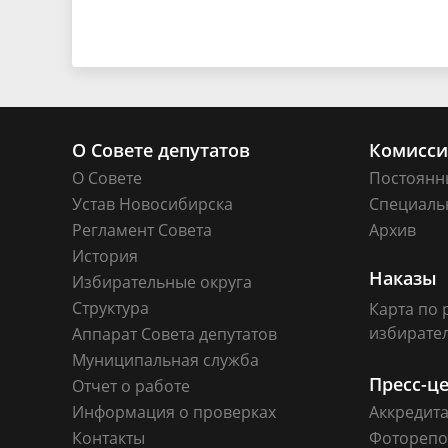
О Совете депутатов
Комисс
О Совете
Постоянн
Устав Новосибирска
Специаль
Регламент Совета
Архив
История
Наказы
Избирательные округа
Структура
Карта по 
избирате
Аппарат Совета депутатов
Муниципальная служба
Пресс-ц
Отчет о работе
Информация о проверках
Аккредит
Контакты
Фоторепо