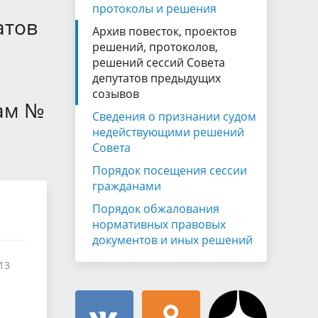
Муниципальная служба
протоколы и решения
имущественного характера
атов
тивных
Архив повесток, проектов
Объявления
Советом
Информационные материалы
решений, протоколов,
решений сессий Совета
ств
депутатов предыдущих
созывов
ам №
Сведения о признании судом
недействующими решений
Совета
Порядок посещения сессии
гражданами
Порядок обжалования
нормативных правовых
документов и иных решений
113