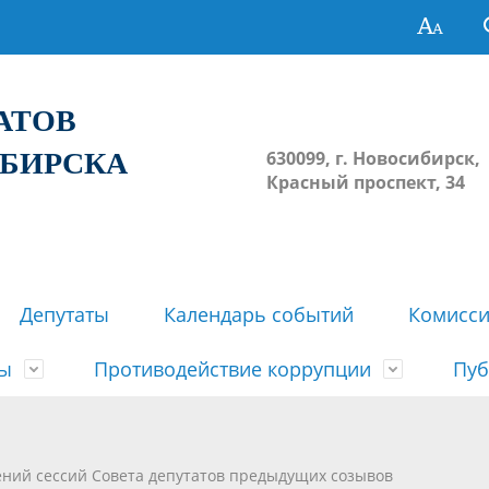
ТАТОВ
ИБИРСКА
630099, г. Новосибирск,
Красный проспект, 34
Депутаты
Календарь событий
Комисс
зы
Противодействие коррупции
Пуб
овосибирска
ьные комиссии
весток, проектов решений,
твет
еские материалы
ортажи
Регламент Совета
Архив
Сведения о признании судом
Календарь приема граждан
Формы и бланки
Совет депутатов в СМИ
ений сессий Совета депутатов предыдущих созывов
ов, решений сессий Совета
недействующими решений Со