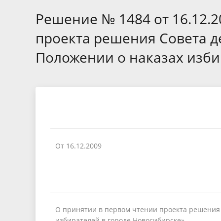
Избирательные округа
Контакты
Структур
депутат
Решение № 1484 от 16.12.2
Отчет о работе
Информа
Комиссия по вопросам
Обратная
проекта решения Совета д
муниципальной службы
фактах 
Положении о наказах изби
От 16.12.2009
О принятии в первом чтении проекта решения 
избирателей в городе Новосибирске»