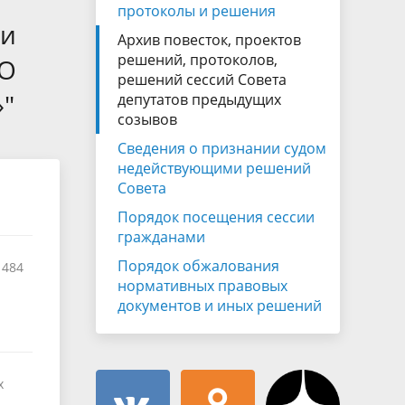
Муниципальная служба
протоколы и решения
имущественного характера
ии
тивных
Архив повесток, проектов
Объявления
Советом
Информационные материалы
решений, протоколов,
«О
решений сессий Совета
ств
»"
депутатов предыдущих
созывов
Сведения о признании судом
недействующими решений
Совета
Порядок посещения сессии
гражданами
Порядок обжалования
1484
нормативных правовых
документов и иных решений
х