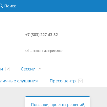
Поиск
+7 (383) 227-43-32
Общественная приемная
ии
Сессии
личные слушания
Пресс-центр
История
Порядок посещения сессии
Сведения о доходах, расходах, об
Наша "Прямая линия"
Повестки, проекты решений,
вета
гражданами
имуществе, обязательствах