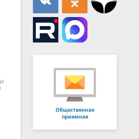
да
и
Общественная
приемная