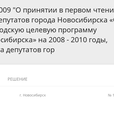
а
Аппарат Совета депутатов
ов предыдущих созывов
009 "О принятии в первом чтен
Порядок обжалования норма
ция о проверках
Контакты
 связь для сообщений о
правовых документов и иных
Сведения об использовании 
епутатов города Новосибирска 
коррупции
решений
выделяемых бюджетных сред
родскую целевую программу
ибирска» на 2008 - 2010 годы,
 депутатов гор
РЕШЕНИЕ
г. Новосибирск
№ 