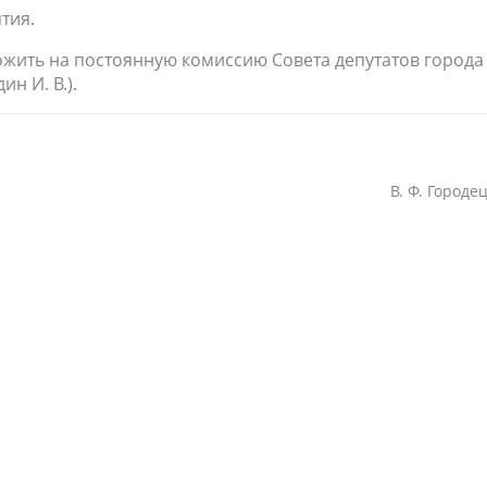
тия.
ожить на постоянную комиссию Совета депутатов города
н И. В.).
В. Ф. Городе