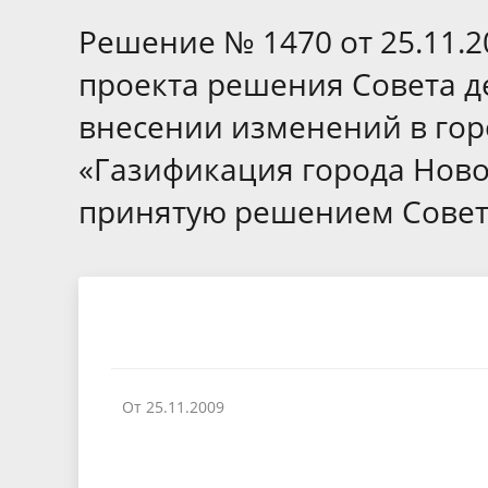
Избирательные округа
Контакты
Структур
депутат
Решение № 1470 от 25.11.2
Отчет о работе
Информа
Комиссия по вопросам
Обратная
проекта решения Совета д
муниципальной службы
фактах 
внесении изменений в го
«Газификация города Новос
принятую решением Совета
От 25.11.2009