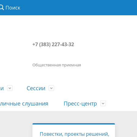
Поиск
+7 (383) 227-43-32
Общественная приемная
ии
Сессии
личные слушания
Пресс-центр
История
Порядок посещения сессии
Сведения о доходах, расходах, об
Наша "Прямая линия"
Повестки, проекты решений,
вета
гражданами
имуществе, обязательствах