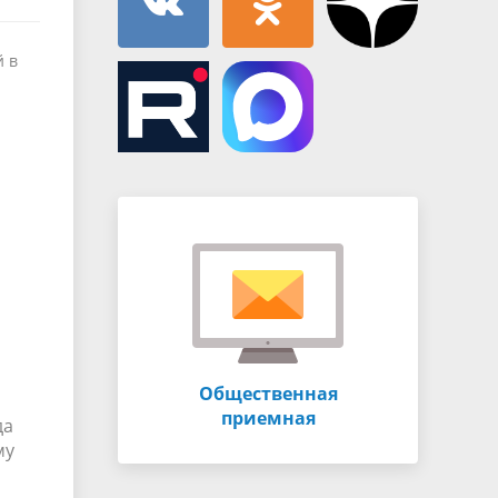
й в
Общественная
приемная
да
му