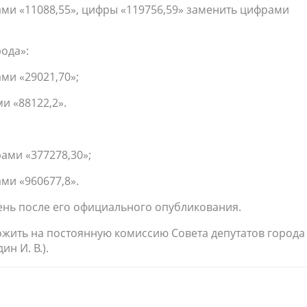
ами «11088,55», цифры «119756,59» заменить цифрами
рода»:
ми «29021,70»;
и «88122,2».
ами «377278,30»;
ами «960677,8».
день после его официального опубликования.
ожить на постоянную комиссию Совета депутатов города
н И. В.).