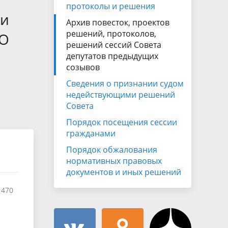
Муниципальная служба
протоколы и решения
имущественного характера
ии
тивных
Архив повесток, проектов
Объявления
Советом
Информационные материалы
решений, протоколов,
«О
решений сессий Совета
ств
депутатов предыдущих
созывов
Сведения о признании судом
недействующими решений
Совета
Порядок посещения сессии
гражданами
Порядок обжалования
нормативных правовых
документов и иных решений
1470