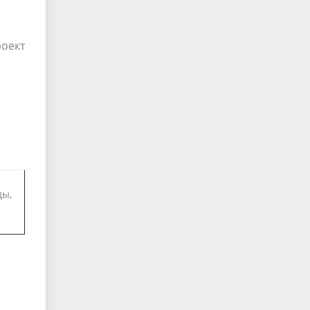
оект
ды,