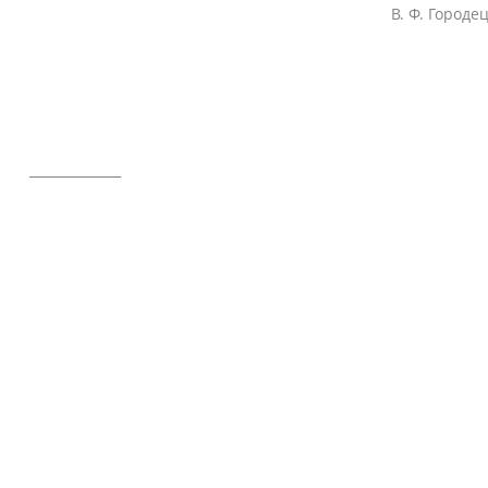
В. Ф. Городе
____________