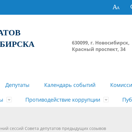
ТАТОВ
ИБИРСКА
630099, г. Новосибирск,
Красный проспект, 34
Депутаты
Календарь событий
Комисс
зы
Противодействие коррупции
Пуб
овосибирска
ьные комиссии
весток, проектов решений,
твет
еские материалы
ортажи
Регламент Совета
Архив
Сведения о признании судом
Календарь приема граждан
Формы и бланки
Совет депутатов в СМИ
ений сессий Совета депутатов предыдущих созывов
ов, решений сессий Совета
недействующими решений Со