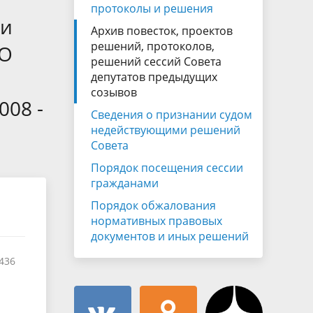
Муниципальная служба
протоколы и решения
имущественного характера
ии
тивных
Архив повесток, проектов
Объявления
Советом
Информационные материалы
решений, протоколов,
«О
решений сессий Совета
ств
депутатов предыдущих
созывов
008 -
Сведения о признании судом
недействующими решений
Совета
Порядок посещения сессии
гражданами
Порядок обжалования
нормативных правовых
документов и иных решений
436