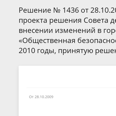
Избирательные округа
Контакты
Структур
депутат
Решение № 1436 от 28.10.2
Отчет о работе
Информа
Комиссия по вопросам
Обратная
проекта решения Совета д
муниципальной службы
фактах 
внесении изменений в го
«Общественная безопасност
2010 годы, принятую реше
От 28.10.2009