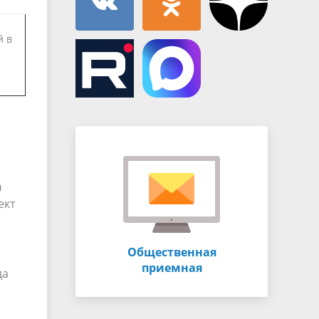
й в
0
ект
Общественная
приемная
да