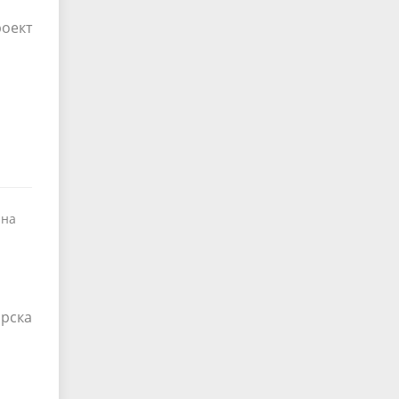
оект
 на
ирска
а