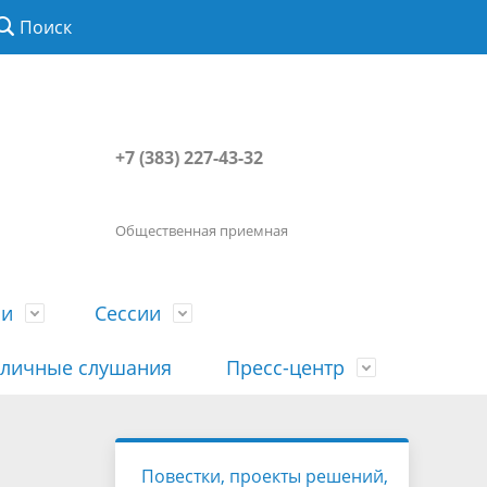
Поиск
+7 (383) 227-43-32
Общественная приемная
ии
Сессии
личные слушания
Пресс-центр
История
Порядок посещения сессии
Сведения о доходах, расходах, об
Наша "Прямая линия"
Повестки, проекты решений,
вета
гражданами
имуществе, обязательствах