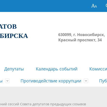
ТАТОВ
ИБИРСКА
630099, г. Новосибирск,
Красный проспект, 34
Депутаты
Календарь событий
Комисс
зы
Противодействие коррупции
Пуб
овосибирска
ьные комиссии
весток, проектов решений,
твет
еские материалы
ортажи
Регламент Совета
Архив
Сведения о признании судом
Календарь приема граждан
Формы и бланки
Совет депутатов в СМИ
ений сессий Совета депутатов предыдущих созывов
ов, решений сессий Совета
недействующими решений Со