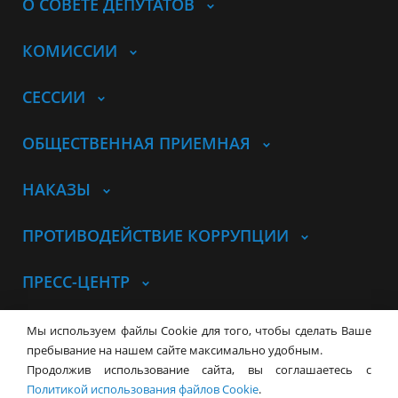
О СОВЕТЕ ДЕПУТАТОВ
КОМИССИИ
СЕССИИ
ОБЩЕСТВЕННАЯ ПРИЕМНАЯ
НАКАЗЫ
ПРОТИВОДЕЙСТВИЕ КОРРУПЦИИ
ПРЕСС-ЦЕНТР
© Совет депутатов города
Мы используем файлы Cookie для того, чтобы сделать Ваше
Новосибирска
Контакты
Карта сайта
пребывание на нашем сайте максимально удобным.
Продолжив использование сайта, вы соглашаетесь с
630099, г. Новосибирск, Красный
Политикой использования файлов Cookie
.
проспект, 34