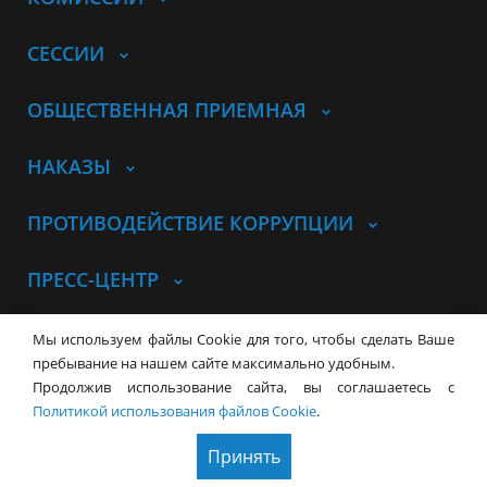
СЕССИИ
ОБЩЕСТВЕННАЯ ПРИЕМНАЯ
НАКАЗЫ
ПРОТИВОДЕЙСТВИЕ КОРРУПЦИИ
ПРЕСС-ЦЕНТР
© Совет депутатов города
Мы используем файлы Cookie для того, чтобы сделать Ваше
Новосибирска
Контакты
Карта сайта
пребывание на нашем сайте максимально удобным.
Продолжив использование сайта, вы соглашаетесь с
630099, г. Новосибирск, Красный
Политикой использования файлов Cookie
.
проспект, 34
+7 (383) 227-43-32
Принять