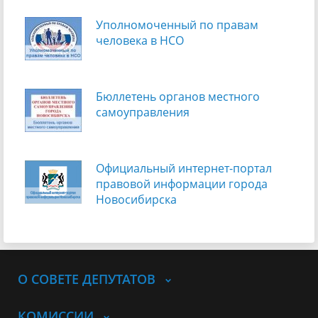
Уполномоченный по правам
человека в НСО
Бюллетень органов местного
самоуправления
Официальный интернет-портал
правовой информации города
Новосибирска
О СОВЕТЕ ДЕПУТАТОВ
КОМИССИИ