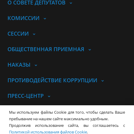
О СОВЕТЕ ДЕПУТАТОВ
КОМИССИИ
СЕССИИ
ОБЩЕСТВЕННАЯ ПРИЕМНАЯ
НАКАЗЫ
ПРОТИВОДЕЙСТВИЕ КОРРУПЦИИ
ПРЕСС-ЦЕНТР
© Совет депутатов города
Мы используем файлы Cookie для того, чтобы сделать Ваше
Новосибирска
Контакты
Карта сайта
пребывание на нашем сайте максимально удобным.
Продолжив использование сайта, вы соглашаетесь с
630099, г. Новосибирск, Красный
Политикой использования файлов Cookie
.
проспект, 34