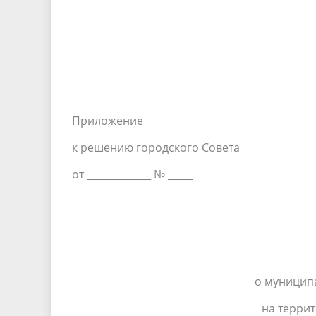
Приложение
к решению городского Совета
от _____________ № _____
о муницип
на терри