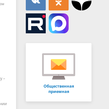
ном
у –
Общественная
приемная
ении