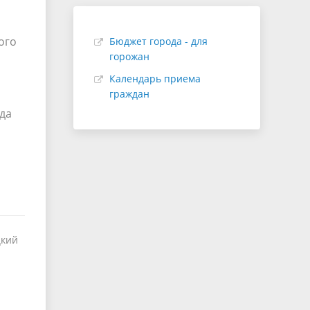
ого
Бюджет города - для
горожан
Календарь приема
граждан
да
цкий