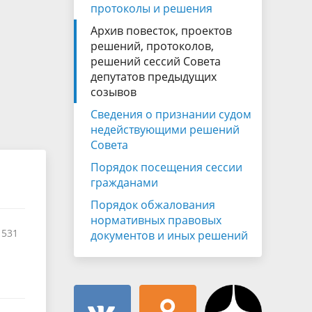
Муниципальная служба
протоколы и решения
имущественного характера
и
тивных
Архив повесток, проектов
Объявления
Советом
Информационные материалы
решений, протоколов,
решений сессий Совета
ств
депутатов предыдущих
созывов
Сведения о признании судом
недействующими решений
Совета
Порядок посещения сессии
гражданами
Порядок обжалования
нормативных правовых
 531
документов и иных решений