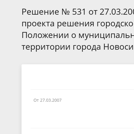
Избирательные округа
Контакты
Структур
депутат
Решение № 531 от 27.03.20
Отчет о работе
Информа
Комиссия по вопросам
Обратная
проекта решения городско
муниципальной службы
фактах 
Положении о муниципальн
территории города Новоси
От 27.03.2007