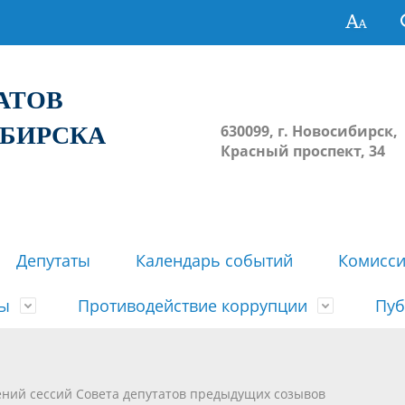
ТАТОВ
ИБИРСКА
630099, г. Новосибирск,
Красный проспект, 34
Депутаты
Календарь событий
Комисс
зы
Противодействие коррупции
Пуб
овосибирска
ьные комиссии
весток, проектов решений,
твет
еские материалы
ортажи
Регламент Совета
Архив
Сведения о признании судом
Календарь приема граждан
Формы и бланки
Совет депутатов в СМИ
ений сессий Совета депутатов предыдущих созывов
ов, решений сессий Совета
недействующими решений Со