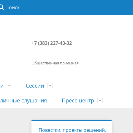
Поиск
+7 (383) 227-43-32
Общественная приемная
ии
Сессии
личные слушания
Пресс-центр
История
Порядок посещения сессии
Сведения о доходах, расходах, об
Наша "Прямая линия"
Повестки, проекты решений,
вета
гражданами
имуществе, обязательствах