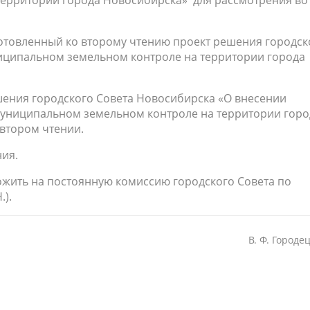
территории города Новосибирска» для рассмотрения во
отовленный ко второму чтению проект решения городск
иципальном земельном контроле на территории города
шения городского Совета Новосибирска «О внесении
униципальном земельном контроле на территории горо
втором чтении.
ния.
ожить на постоянную комиссию городского Совета по
 Н.).
В. Ф. Городе