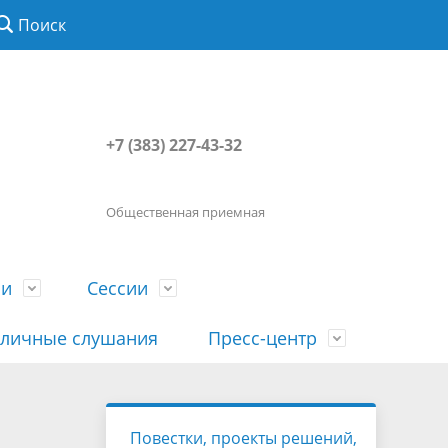
Поиск
+7 (383) 227-43-32
Общественная приемная
ии
Сессии
личные слушания
Пресс-центр
История
Порядок посещения сессии
Сведения о доходах, расходах, об
Наша "Прямая линия"
Повестки, проекты решений,
вета
гражданами
имуществе, обязательствах