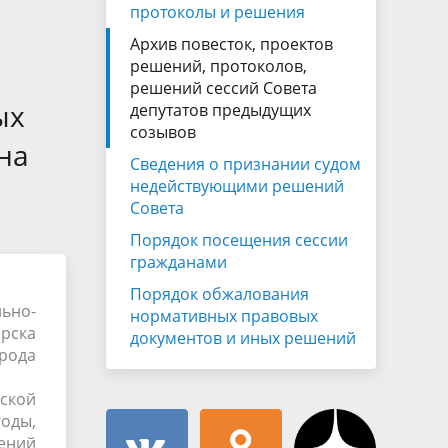
Муниципальная служба
протоколы и решения
имущественного характера
тивных
Архив повесток, проектов
Объявления
Советом
Информационные материалы
решений, протоколов,
решений сессий Совета
ств
ых
депутатов предыдущих
созывов
на
Сведения о признании судом
недействующими решений
Совета
Порядок посещения сессии
гражданами
Порядок обжалования
ьно-
нормативных правовых
ирска
документов и иных решений
орода
еской
оды,
шений