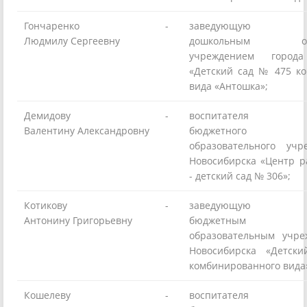
Гончаренко
-
заведующую мун
Людмилу Сергеевну
дошкольным обра
учреждением города
«Детский сад № 475 к
вида «Антошка»;
Демидову
-
воспитателя мун
Валентину Александровну
бюджетного до
образовательного учр
Новосибирска «Центр р
- детский сад № 306»;
Котикову
-
заведующую мун
Антонину Григорьевну
бюджетным д
образовательным учре
Новосибирска «Детс
комбинированного вида
Кошелеву
-
воспитателя мун