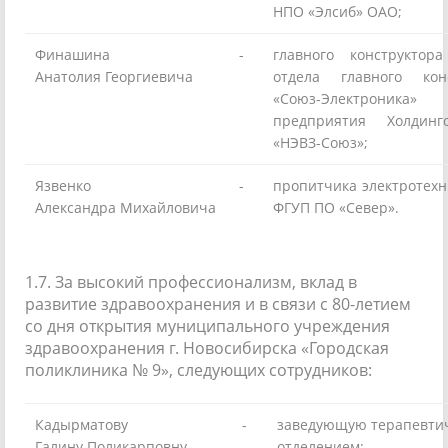
НПО «Элсиб» ОАО;
Финашина
-
главного конструктор
Анатолия Георгиевича
отдела главного кон
«Союз-Электроник
предприятия Холдинг
«НЭВЗ-Союз»;
Язвенко
-
пропитчика электротехн
Александра Михайловича
ФГУП ПО «Север».
1.7. За высокий профессионализм, вклад в
развитие здравоохранения и в связи с 80-летием
со дня открытия муниципального учреждения
здравоохранения г. Новосибирска «Городская
поликлиника № 9», следующих сотрудников:
Кадырматову
-
заведующую терапевти
Галину Поликарповну
отделением;