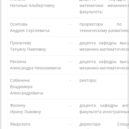
Наталью Альбертовну
математики механико-
факультета;
Осипова
-
проректора по м
Андрея Сергеевича
техническому развитию
Пухначеву
-
доцента кафедры выс
Татьяну Павловну
механико-математическо
Ряскина
-
доцента кафедры выс
Александра Николаевича
механико-математическо
Собянина
-
ректора;
Владимира
Александровича
Филину
-
доцента кафедры анг
Ирину Львовну
факультета иностранных
Яворского
-
директора Специал