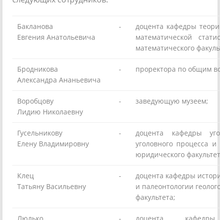
Бакланова
-
доцента кафедры теори
Евгения Анатольевича
математической стати
математического факуль
Бродникова
-
проректора по общим в
Александра Ананьевича
Воробцову
-
заведующую музеем;
Лидию Николаевну
Гусельникову
-
доцента кафедры уго
Елену Владимировну
уголовного процесса и
юридического факультет
Клец
-
доцента кафедры истори
Татьяну Васильевну
и палеонтологии геолог
факультета;
Люлько
-
доцента кафедры