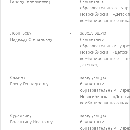
Галину Геннадьевну
бюджетного до
образовательного учр
Новосибирска «Дет
комбинированного вида
Леонтьеву
-
заведующую мун
Надежду Степановну
бюджетным д
образовательным учре
Новосибирска «Детс
комбинированного в
детства»;
Сажину
-
заведующую мун
Елену Геннадьевну
бюджетным д
образовательным учре
Новосибирска «Дет
комбинированного вида
Сурайкину
-
заведующую мун
Валентину Ивановну
бюджетным д
образовательным учре