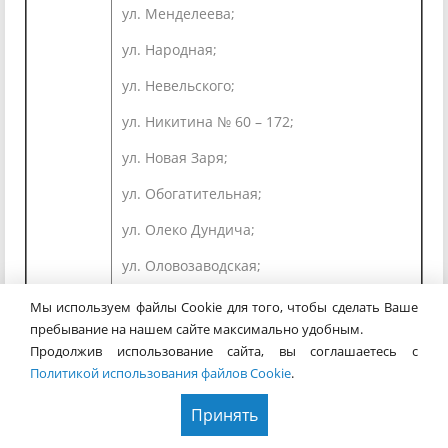
ул. Менделеева;
ул. Народная;
ул. Невельского;
ул. Никитина № 60 – 172;
ул. Новая Заря;
ул. Обогатительная;
ул. Олеко Дундича;
ул. Оловозаводская;
пер. Оловозаводской;
Мы используем файлы Cookie для того, чтобы сделать Ваше
пребывание на нашем сайте максимально удобным.
ул. Паласа;
Продолжив использование сайта, вы соглашаетесь с
ул. Панфиловцев;
Политикой использования файлов Cookie
.
ул. Петухова (№ 53, 55, 57, 67 – 79);
Принять
ул. Пешеходная;