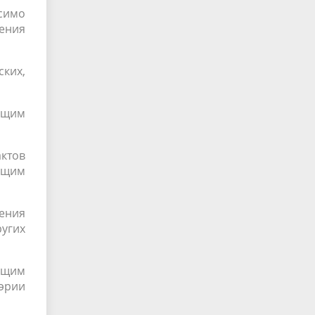
симо
ения
ских
,
ящим
ктов
ящим
ения
угих
дящим
эрии