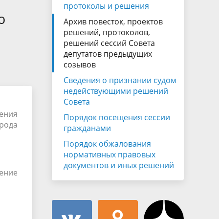
Муниципальная служба
протоколы и решения
имущественного характера
ю
тивных
Архив повесток, проектов
Объявления
Советом
Информационные материалы
решений, протоколов,
решений сессий Совета
ств
депутатов предыдущих
созывов
Сведения о признании судом
недействующими решений
Совета
ения
Порядок посещения сессии
рода
гражданами
Порядок обжалования
нормативных правовых
документов и иных решений
ление