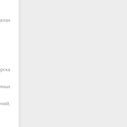
елах
рска
иных
ений,