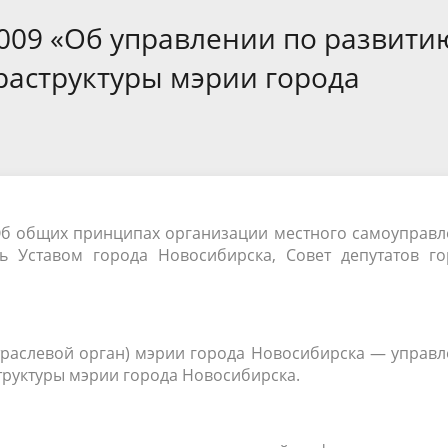
а
Аппарат Совета депутатов
ов предыдущих созывов
2009 «Об управлении по развити
Порядок обжалования норма
ция о проверках
Контакты
 связь для сообщений о
правовых документов и иных
Сведения об использовании 
раструктуры мэрии города
коррупции
решений
выделяемых бюджетных сред
Об общих принципах организации местного самоуправл
сь Уставом города Новосибирска, Совет депутатов го
отраслевой орган) мэрии города Новосибирска — управ
труктуры мэрии города Новосибирска.