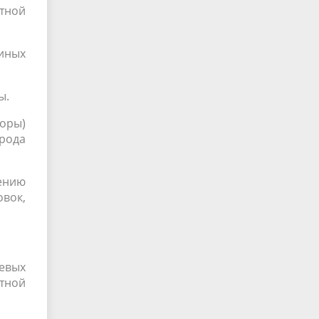
тной
иных
ы.
оры)
рода
ению
вок,
евых
тной