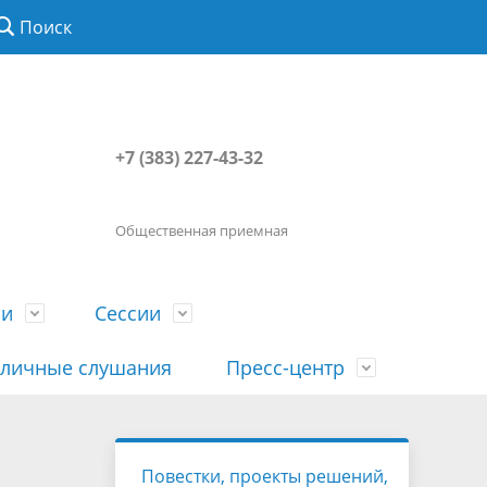
Поиск
+7 (383) 227-43-32
Общественная приемная
ии
Сессии
личные слушания
Пресс-центр
История
Порядок посещения сессии
Сведения о доходах, расходах, об
Наша "Прямая линия"
Повестки, проекты решений,
вета
гражданами
имуществе, обязательствах