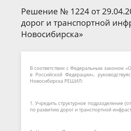
Избирательные округа
Контакты
Структур
депутат
Решение № 1224 от 29.04.
Отчет о работе
Информа
Комиссия по вопросам
Обратная
дорог и транспортной инф
муниципальной службы
фактах 
Новосибирска»
В соответствии с Федеральным законом «
в Российской Федерации», руководствуя
Новосибирска РЕШИЛ:
1. Учредить структурное подразделение (
по развитию дорог и транспортной инфрас