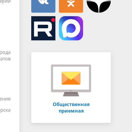
эрии
рода
атов
ение
Общественная
ирска
приемная