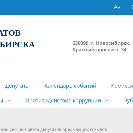
ТАТОВ
ИБИРСКА
630099, г. Новосибирск,
Красный проспект, 34
Депутаты
Календарь событий
Комисс
зы
Противодействие коррупции
Пуб
овосибирска
ьные комиссии
весток, проектов решений,
твет
еские материалы
ортажи
Регламент Совета
Архив
Сведения о признании судом
Календарь приема граждан
Формы и бланки
Совет депутатов в СМИ
ений сессий Совета депутатов предыдущих созывов
ов, решений сессий Совета
недействующими решений Со