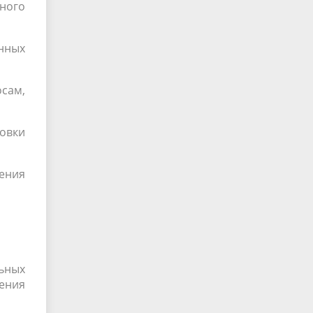
ьного
нных
сам,
овки
ения
ьных
ения