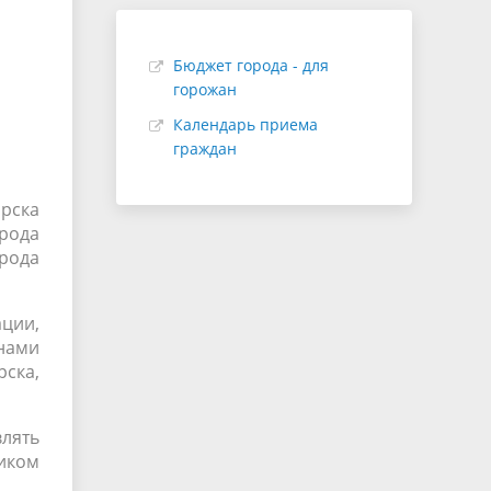
Бюджет города - для
горожан
Календарь приема
граждан
рска
рода
орода
ции,
нами
ска,
лять
иком