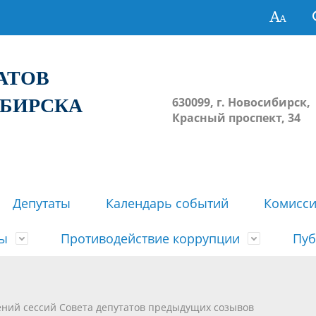
ТАТОВ
ИБИРСКА
630099, г. Новосибирск,
Красный проспект, 34
Депутаты
Календарь событий
Комисс
зы
Противодействие коррупции
Пуб
овосибирска
ьные комиссии
весток, проектов решений,
твет
еские материалы
ортажи
Регламент Совета
Архив
Сведения о признании судом
Календарь приема граждан
Формы и бланки
Совет депутатов в СМИ
ений сессий Совета депутатов предыдущих созывов
ов, решений сессий Совета
недействующими решений Со