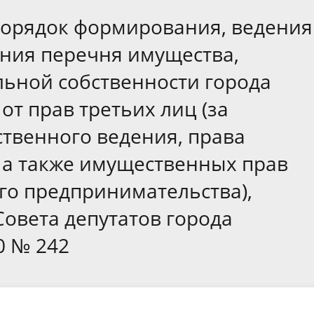
а
Аппарат Совета депутатов
ов предыдущих созывов
Порядок формирования, ведения
Порядок обжалования норма
ция о проверках
Контакты
 связь для сообщений о
правовых документов и иных
Сведения об использовании 
ния перечня имущества,
коррупции
решений
выделяемых бюджетных сред
ьной собственности города
от прав третьих лиц (за
твенного ведения, права
 а также имущественных прав
го предпринимательства),
овета депутатов города
0 № 242