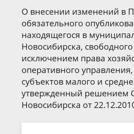
Избирательные округа
Контакты
Структур
депутат
О внесении изменений в 
Отчет о работе
Информа
Комиссия по вопросам
Обратная
обязательного опубликова
муниципальной службы
фактах 
находящегося в муниципал
Новосибирска, свободного 
исключением права хозяйс
оперативного управления,
субъектов малого и средне
утвержденный решением С
Новосибирска от 22.12.201