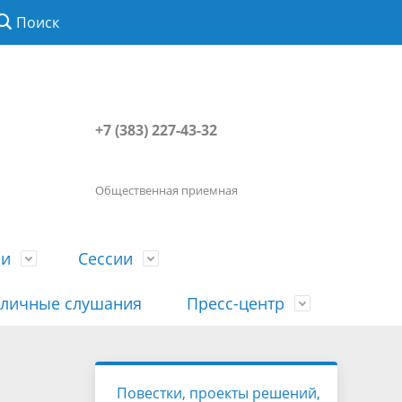
Поиск
+7 (383) 227-43-32
Общественная приемная
ии
Сессии
личные слушания
Пресс-центр
История
Порядок посещения сессии
Сведения о доходах, расходах, об
Наша "Прямая линия"
Повестки, проекты решений,
вета
гражданами
имуществе, обязательствах