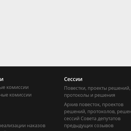
ии
Сессии
ые комиссии
Повестки, проекты решений,
ные комиссии
протоколы и решения
Архив повесток, проектов
решений, протоколов, реше
сессий Совета депутатов
реализации наказов
предыдущих созывов