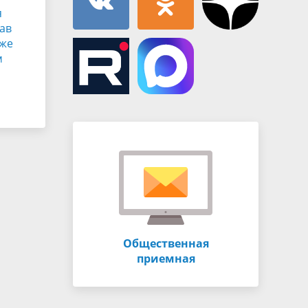
я
ав
кже
м
Общественная
приемная