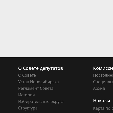
О Совете депутатов
Комисс
О Совете
Постоянн
Устав Новосибирска
Специаль
Регламент Совета
Архив
История
Наказы
Избирательные округа
Структура
Карта по 