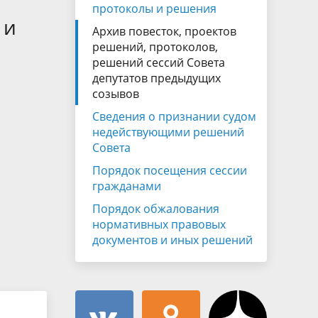
Муниципальная служба
протоколы и решения
имущественного характера
 и
тивных
Архив повесток, проектов
Объявления
Советом
Информационные материалы
решений, протоколов,
решений сессий Совета
ств
депутатов предыдущих
созывов
Сведения о признании судом
недействующими решений
Совета
Порядок посещения сессии
гражданами
Порядок обжалования
нормативных правовых
документов и иных решений