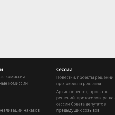
ии
Сессии
ые комиссии
Повестки, проекты решений,
ные комиссии
протоколы и решения
Архив повесток, проектов
решений, протоколов, реше
сессий Совета депутатов
реализации наказов
предыдущих созывов