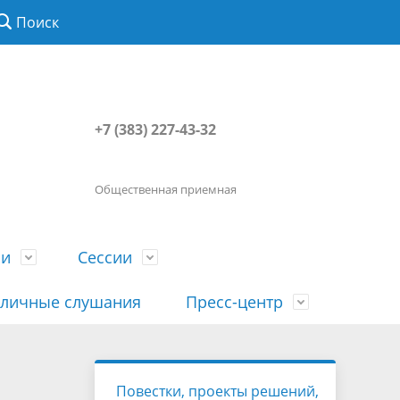
Поиск
+7 (383) 227-43-32
Общественная приемная
ии
Сессии
личные слушания
Пресс-центр
История
Порядок посещения сессии
Сведения о доходах, расходах, об
Наша "Прямая линия"
Повестки, проекты решений,
вета
гражданами
имуществе, обязательствах