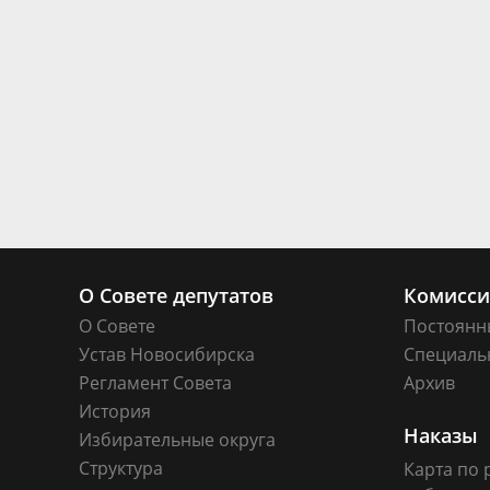
О Совете депутатов
Комисс
О Совете
Постоянн
Устав Новосибирска
Специаль
Регламент Совета
Архив
История
Наказы
Избирательные округа
Структура
Карта по 