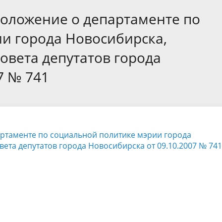
а
Аппарат Совета депутатов
ов предыдущих созывов
оложение о департаменте по
Порядок обжалования норма
ция о проверках
Контакты
 связь для сообщений о
правовых документов и иных
Сведения об использовании 
и города Новосибирска,
коррупции
решений
выделяемых бюджетных сред
вета депутатов города
7 № 741
ртаменте по социальной политике мэрии города
та депутатов города Новосибирска от 09.10.2007 № 741