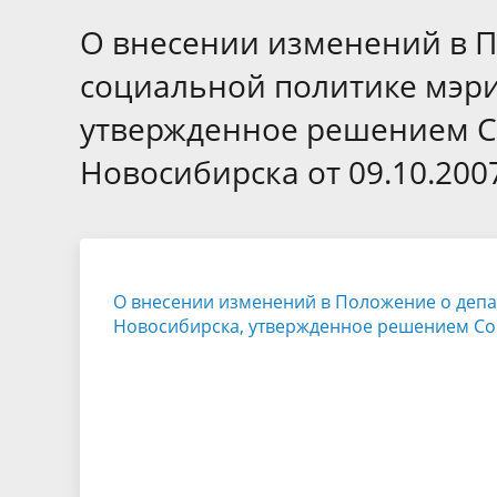
Избирательные округа
Контакты
Структур
депутат
О внесении изменений в П
Отчет о работе
Информа
Комиссия по вопросам
Обратная
социальной политике мэри
муниципальной службы
фактах 
утвержденное решением Со
Новосибирска от 09.10.200
О внесении изменений в Положение о депа
Новосибирска, утвержденное решением Сове