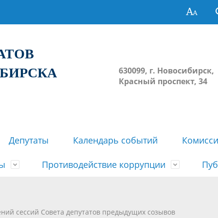
ТАТОВ
ИБИРСКА
630099, г. Новосибирск,
Красный проспект, 34
Депутаты
Календарь событий
Комисс
зы
Противодействие коррупции
Пуб
овосибирска
ьные комиссии
весток, проектов решений,
твет
еские материалы
ортажи
Регламент Совета
Архив
Сведения о признании судом
Календарь приема граждан
Формы и бланки
Совет депутатов в СМИ
ений сессий Совета депутатов предыдущих созывов
ов, решений сессий Совета
недействующими решений Со