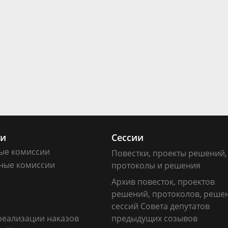
ии
Сессии
ые комиссии
Повестки, проекты решений,
ные комиссии
протоколы и решения
Архив повесток, проектов
решений, протоколов, реше
сессий Совета депутатов
реализации наказов
предыдущих созывов