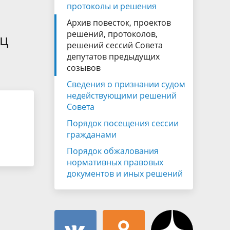
Муниципальная служба
протоколы и решения
имущественного характера
тивных
Архив повесток, проектов
Объявления
Советом
Информационные материалы
решений, протоколов,
иц
решений сессий Совета
ств
депутатов предыдущих
созывов
Сведения о признании судом
недействующими решений
Совета
Порядок посещения сессии
гражданами
Порядок обжалования
нормативных правовых
документов и иных решений