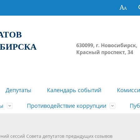
ТАТОВ
ИБИРСКА
630099, г. Новосибирск,
Красный проспект, 34
Депутаты
Календарь событий
Комисс
зы
Противодействие коррупции
Пуб
овосибирска
ьные комиссии
весток, проектов решений,
твет
еские материалы
ортажи
Регламент Совета
Архив
Сведения о признании судом
Календарь приема граждан
Формы и бланки
Совет депутатов в СМИ
ений сессий Совета депутатов предыдущих созывов
ов, решений сессий Совета
недействующими решений Со