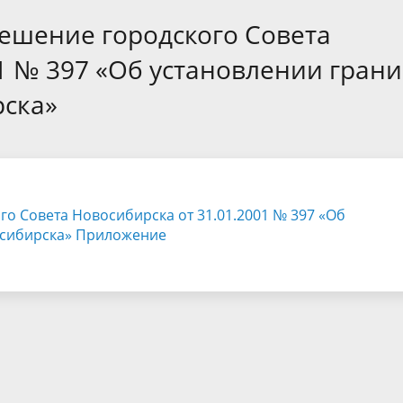
а
Аппарат Совета депутатов
ов предыдущих созывов
ешение городского Совета
Порядок обжалования норма
ция о проверках
Контакты
 связь для сообщений о
правовых документов и иных
Сведения об использовании 
1 № 397 «Об установлении гран
коррупции
решений
выделяемых бюджетных сред
рска»
о Совета Новосибирска от 31.01.2001 № 397 «Об
осибирска»
Приложение