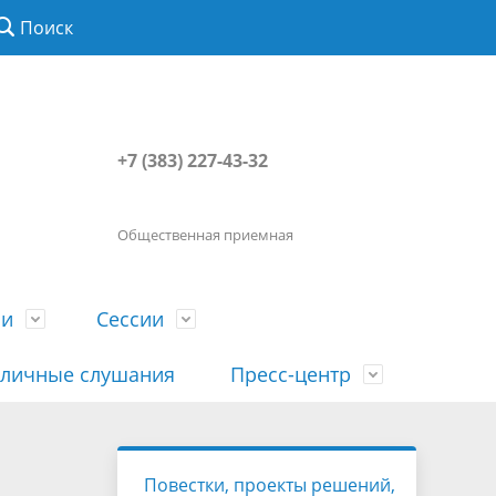
Поиск
+7 (383) 227-43-32
Общественная приемная
ии
Сессии
личные слушания
Пресс-центр
История
Порядок посещения сессии
Сведения о доходах, расходах, об
Наша "Прямая линия"
Повестки, проекты решений,
вета
гражданами
имуществе, обязательствах