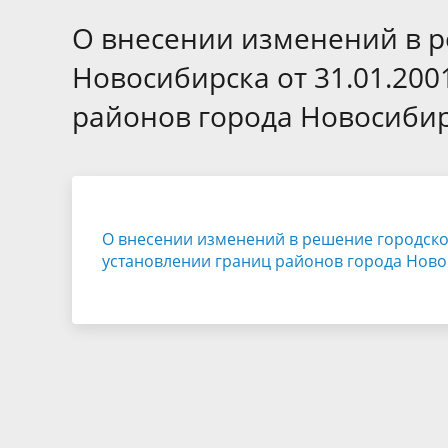
Избирательные округа
Контакты
Структур
депутат
О внесении изменений в р
Отчет о работе
Информа
Комиссия по вопросам
Обратная
Новосибирска от 31.01.200
муниципальной службы
фактах 
районов города Новосиби
О внесении изменений в решение городског
установлении границ районов города Нов