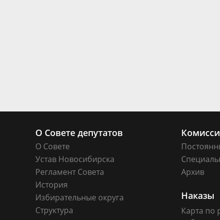
О Совете депутатов
Комисс
О Совете
Постоянн
Устав Новосибирска
Специаль
Регламент Совета
Архив
История
Наказы
Избирательные округа
Структура
Карта по 