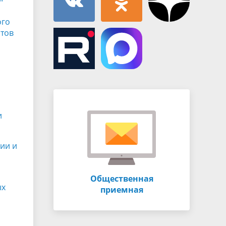
"
ого
атов
и
ии и
Общественная
ых
приемная