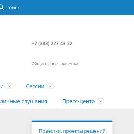
Поиск
+7 (383) 227-43-32
Общественная приемная
ии
Сессии
личные слушания
Пресс-центр
История
Порядок посещения сессии
Сведения о доходах, расходах, об
Наша "Прямая линия"
Повестки, проекты решений,
вета
гражданами
имуществе, обязательствах