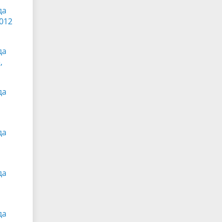
да
012
да
,
да
да
да
да