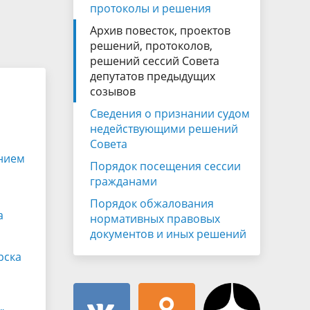
Муниципальная служба
протоколы и решения
имущественного характера
тивных
Архив повесток, проектов
Объявления
Советом
Информационные материалы
решений, протоколов,
решений сессий Совета
ств
депутатов предыдущих
созывов
Сведения о признании судом
недействующими решений
Совета
ением
Порядок посещения сессии
гражданами
Порядок обжалования
а
нормативных правовых
документов и иных решений
рска