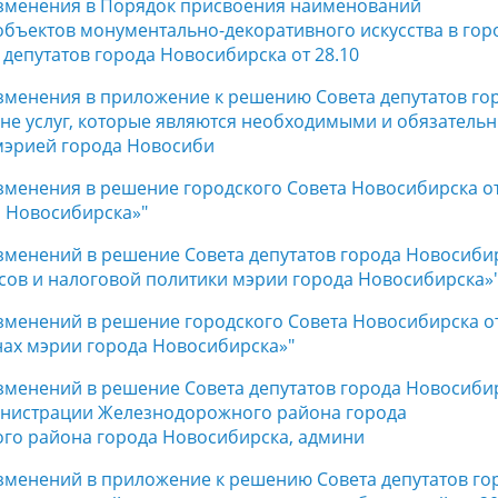
 изменения в Порядок присвоения наименований
бъектов монументально-декоративного искусства в гор
депутатов города Новосибирска от 28.10
изменения в приложение к решению Совета депутатов го
чне услуг, которые являются необходимыми и обязатель
мэрией города Новосиби
изменения в решение городского Совета Новосибирска о
а Новосибирска»"
изменений в решение Совета депутатов города Новосиби
нсов и налоговой политики мэрии города Новосибирска»
изменений в решение городского Совета Новосибирска о
нах мэрии города Новосибирска»"
изменений в решение Совета депутатов города Новосиби
министрации Железнодорожного района города
го района города Новосибирска, админи
изменений в приложение к решению Совета депутатов го