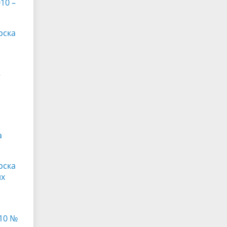
10 –
рска
–
и
а
рска
их
010 №