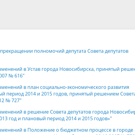
а
Аппарат Совета депутатов
ов предыдущих созывов
Порядок обжалования норма
ция о проверках
Контакты
 связь для сообщений о
правовых документов и иных
Сведения об использовании 
коррупции
решений
выделяемых бюджетных сред
м прекращении полномочий депутата Совета депутатов
изменений в Устав города Новосибирска, принятый реш
007 № 616"
изменений в план социально-экономического развития
ый период 2014 и 2015 годов, принятый решением Совет
12 № 727"
изменений в решение Совета депутатов города Новосиби
2013 год и плановый период 2014 и 2015 годов»"
 изменений в Положение о бюджетном процессе в городе