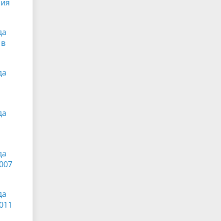
ния
да
 в
да
да
да
007
да
011