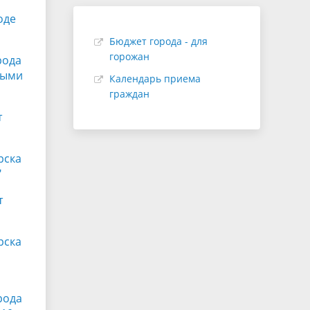
оде
Бюджет города - для
горожан
рода
ными
Календарь приема
граждан
т
рска
"
т
рска
рода