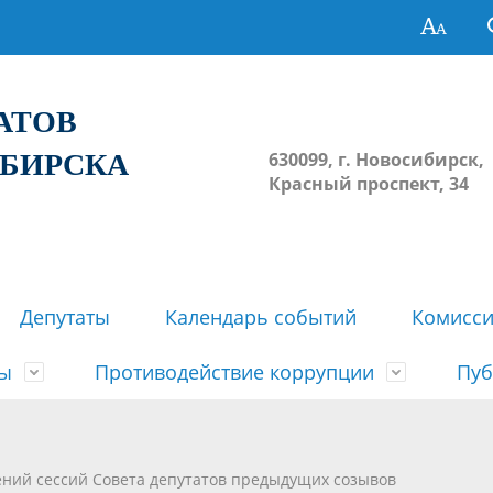
ТАТОВ
ИБИРСКА
630099, г. Новосибирск,
Красный проспект, 34
Депутаты
Календарь событий
Комисс
зы
Противодействие коррупции
Пуб
овосибирска
ьные комиссии
весток, проектов решений,
твет
еские материалы
ортажи
Регламент Совета
Архив
Сведения о признании судом
Календарь приема граждан
Формы и бланки
Совет депутатов в СМИ
ений сессий Совета депутатов предыдущих созывов
ов, решений сессий Совета
недействующими решений Со