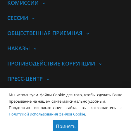
КОМИССИИ
СЕССИИ
ОБЩЕСТВЕННАЯ ПРИЕМНАЯ
НАКАЗЫ
ПРОТИВОДЕЙСТВИЕ КОРРУПЦИИ
ПРЕСС-ЦЕНТР
© Совет депутатов города
Мы используем файлы Cookie для того, чтобы сделать Ваше
Новосибирска
Контакты
Карта сайта
пребывание на нашем сайте максимально удобным.
Продолжив использование сайта, вы соглашаетесь с
630099, г. Новосибирск, Красный
Политикой использования файлов Cookie
.
проспект, 34
+7 (383) 227-43-32
Принять