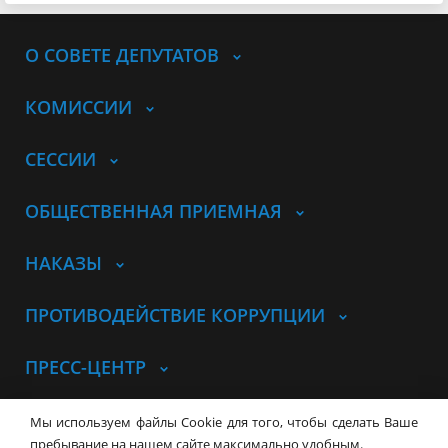
О СОВЕТЕ ДЕПУТАТОВ
КОМИССИИ
СЕССИИ
ОБЩЕСТВЕННАЯ ПРИЕМНАЯ
НАКАЗЫ
ПРОТИВОДЕЙСТВИЕ КОРРУПЦИИ
ПРЕСС-ЦЕНТР
© Совет депутатов города
Мы используем файлы Cookie для того, чтобы сделать Ваше
Новосибирска
Контакты
Карта сайта
пребывание на нашем сайте максимально удобным.