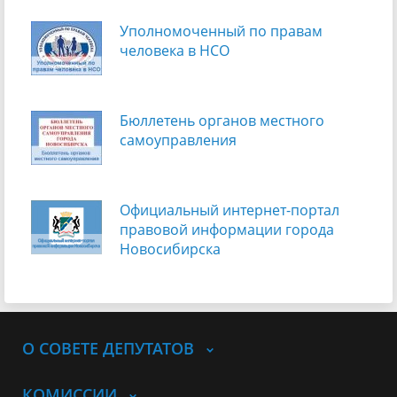
Уполномоченный по правам
человека в НСО
Бюллетень органов местного
самоуправления
Официальный интернет-портал
правовой информации города
Новосибирска
О СОВЕТЕ ДЕПУТАТОВ
КОМИССИИ