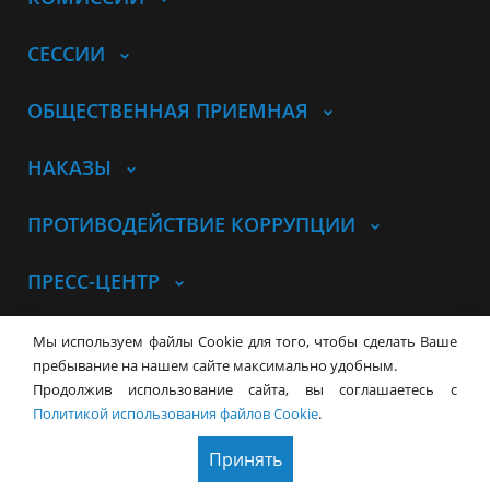
СЕССИИ
ОБЩЕСТВЕННАЯ ПРИЕМНАЯ
НАКАЗЫ
ПРОТИВОДЕЙСТВИЕ КОРРУПЦИИ
ПРЕСС-ЦЕНТР
© Совет депутатов города
Мы используем файлы Cookie для того, чтобы сделать Ваше
Новосибирска
Контакты
Карта сайта
пребывание на нашем сайте максимально удобным.
Продолжив использование сайта, вы соглашаетесь с
630099, г. Новосибирск, Красный
Политикой использования файлов Cookie
.
проспект, 34
+7 (383) 227-43-32
Принять