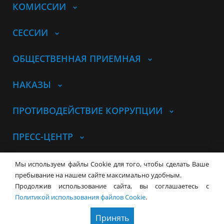
КОМИССИИ
СЕССИИ
ОБЩЕСТВЕННАЯ ПРИЕМНАЯ
НАКАЗЫ
ПРОТИВОДЕЙСТВИЕ КОРРУПЦИИ
ПРЕСС-ЦЕНТР
© Совет депутатов города
Мы используем файлы Cookie для того, чтобы сделать Ваше
Новосибирска
Контакты
Карта сайта
пребывание на нашем сайте максимально удобным.
Продолжив использование сайта, вы соглашаетесь с
630099, г. Новосибирск, Красный
Политикой использования файлов Cookie
.
проспект, 34
+7 (383) 227-43-32
Принять