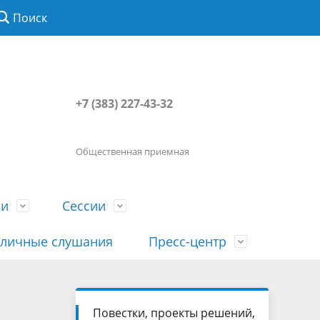
Поиск
+7 (383) 227-43-32
Общественная приемная
ии
Сессии
личные слушания
Пресс-центр
История
Порядок посещения сессии
Сведения о доходах, расходах, об
Наша "Прямая линия"
Повестки, проекты решений,
вета
гражданами
имуществе, обязательствах