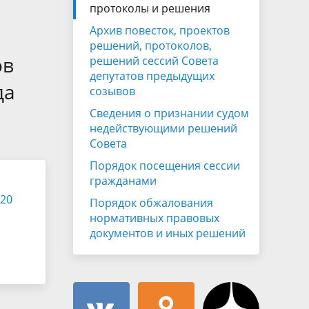
Муниципальная служба
протоколы и решения
имущественного характера
тивных
Архив повесток, проектов
Объявления
Советом
Информационные материалы
решений, протоколов,
ов
решений сессий Совета
ств
депутатов предыдущих
да
созывов
Сведения о признании судом
недействующими решений
Совета
Порядок посещения сессии
гражданами
020
Порядок обжалования
нормативных правовых
документов и иных решений