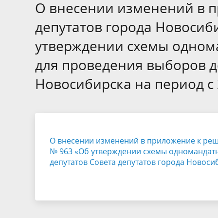
Избирательные округа
Контакты
Структур
О внесении изменений в 
депутат
Отчет о работе
Информа
депутатов города Новосиби
Комиссия по вопросам
Обратная
утверждении схемы одном
муниципальной службы
фактах 
для проведения выборов д
Новосибирска на период с 
О внесении изменений в приложение к реше
№ 963 «Об утверждении схемы одномандат
депутатов Совета депутатов города Новосиб