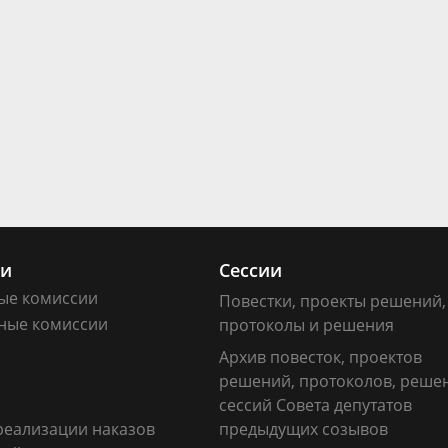
ии
Сессии
ые комиссии
Повестки, проекты решений,
ные комиссии
протоколы и решения
Архив повесток, проектов
решений, протоколов, реше
сессий Совета депутатов
реализации наказов
предыдущих созывов