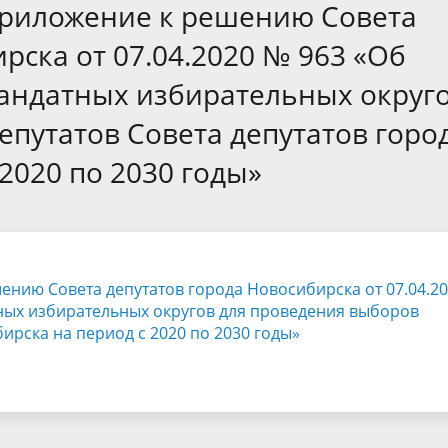
а
Аппарат Совета депутатов
приложение к решению Совета
ов предыдущих созывов
Порядок обжалования норма
ция о проверках
Контакты
рска от 07.04.2020 № 963 «Об
 связь для сообщений о
правовых документов и иных
Сведения об использовании 
андатных избирательных округ
коррупции
решений
выделяемых бюджетных сред
епутатов Совета депутатов горо
2020 по 2030 годы»
нию Совета депутатов города Новосибирска от 07.04.2
ных избирательных округов для проведения выборов
ирска на период с 2020 по 2030 годы»