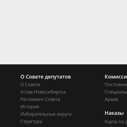
О Совете депутатов
Комисс
О Совете
Постоянн
Устав Новосибирска
Специаль
Регламент Совета
Архив
История
Наказы
Избирательные округа
Структура
Карта по 