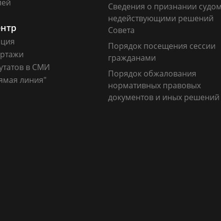
лей
Сведения о признании судо
недействующими решений
ентр
Совета
ация
Порядок посещения сессии
ртажи
гражданами
утатов в СМИ
Порядок обжалования
ямая линия"
нормативных правовых
документов и иных решений