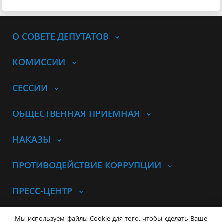
О СОВЕТЕ ДЕПУТАТОВ
КОМИССИИ
СЕССИИ
ОБЩЕСТВЕННАЯ ПРИЕМНАЯ
НАКАЗЫ
ПРОТИВОДЕЙСТВИЕ КОРРУПЦИИ
ПРЕСС-ЦЕНТР
© Совет депутатов города
Мы используем файлы Cookie для того, чтобы сделать Ваше