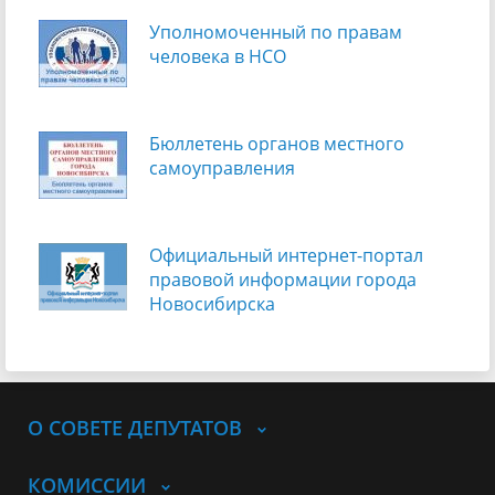
Уполномоченный по правам
человека в НСО
Бюллетень органов местного
самоуправления
Официальный интернет-портал
правовой информации города
Новосибирска
О СОВЕТЕ ДЕПУТАТОВ
КОМИССИИ