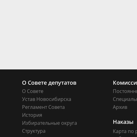
О Совете депутатов
Комисс
О Совете
Постоянн
Устав Новосибирска
Специаль
Регламент Совета
Архив
История
Наказы
Избирательные округа
Структура
Карта по 