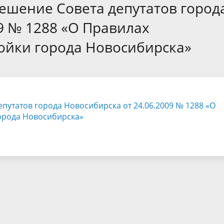
а
Аппарат Совета депутатов
ешение Совета депутатов город
ов предыдущих созывов
Порядок обжалования норма
ция о проверках
Контакты
9 № 1288 «О Правилах
 связь для сообщений о
правовых документов и иных
Сведения об использовании 
ойки города Новосибирска»
коррупции
решений
выделяемых бюджетных сред
путатов города Новосибирска от 24.06.2009 № 1288 «О
орода Новосибирска»