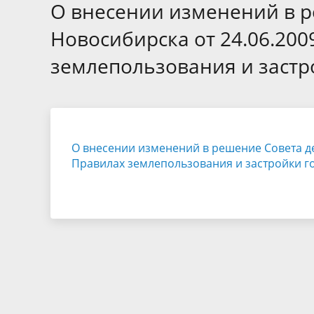
Избирательные округа
Контакты
Структур
О внесении изменений в р
депутат
Отчет о работе
Информа
Новосибирска от 24.06.200
Комиссия по вопросам
Обратная
землепользования и застр
муниципальной службы
фактах 
О внесении изменений в решение Совета де
Правилах землепользования и застройки г