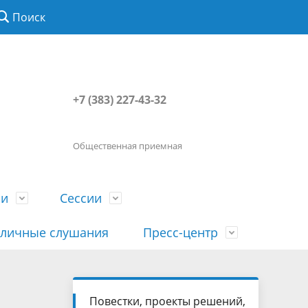
Поиск
+7 (383) 227-43-32
Общественная приемная
ии
Сессии
личные слушания
Пресс-центр
История
Порядок посещения сессии
Сведения о доходах, расходах, об
Наша "Прямая линия"
Повестки, проекты решений,
вета
гражданами
имуществе, обязательствах