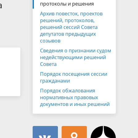
Муниципальная служба
а
протоколы и решения
имущественного характера
тивных
Архив повесток, проектов
Объявления
Советом
Информационные материалы
решений, протоколов,
решений сессий Совета
ств
депутатов предыдущих
созывов
Сведения о признании судом
недействующими решений
Совета
Порядок посещения сессии
гражданами
Порядок обжалования
нормативных правовых
документов и иных решений