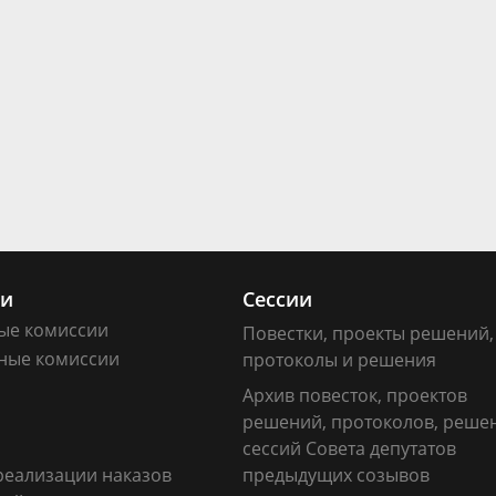
ии
Сессии
ые комиссии
Повестки, проекты решений,
ные комиссии
протоколы и решения
Архив повесток, проектов
решений, протоколов, реше
сессий Совета депутатов
реализации наказов
предыдущих созывов