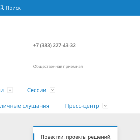
Поиск
+7 (383) 227-43-32
Общественная приемная
ии
Сессии
личные слушания
Пресс-центр
История
Порядок посещения сессии
Сведения о доходах, расходах, об
Наша "Прямая линия"
Повестки, проекты решений,
вета
гражданами
имуществе, обязательствах