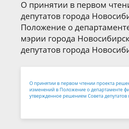
Избирательные округа
Контакты
Структур
О принятии в первом чтен
депутат
Отчет о работе
Информа
депутатов города Новосиб
Комиссия по вопросам
Обратная
Положение о департаменте
муниципальной службы
фактах 
мэрии города Новосибирс
депутатов города Новосиби
О принятии в первом чтении проекта реше
изменений в Положение о департаменте фи
утвержденное решением Совета депутатов г