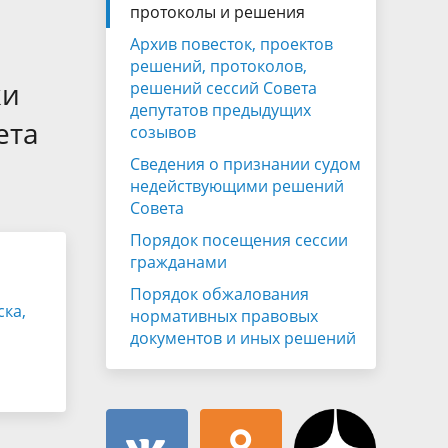
Муниципальная служба
протоколы и решения
имущественного характера
тивных
Архив повесток, проектов
Объявления
Советом
Информационные материалы
решений, протоколов,
ки
решений сессий Совета
ств
депутатов предыдущих
ета
созывов
Сведения о признании судом
недействующими решений
Совета
Порядок посещения сессии
гражданами
Порядок обжалования
ка,
нормативных правовых
документов и иных решений