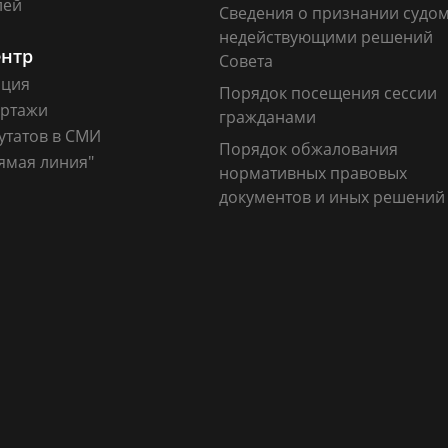
лей
Сведения о признании судо
недействующими решений
ентр
Совета
ация
Порядок посещения сессии
ртажи
гражданами
утатов в СМИ
Порядок обжалования
ямая линия"
нормативных правовых
документов и иных решений