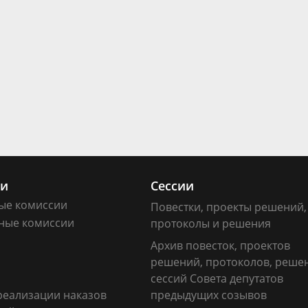
ии
Сессии
ые комиссии
Повестки, проекты решений,
ные комиссии
протоколы и решения
Архив повесток, проектов
решений, протоколов, реше
сессий Совета депутатов
реализации наказов
предыдущих созывов