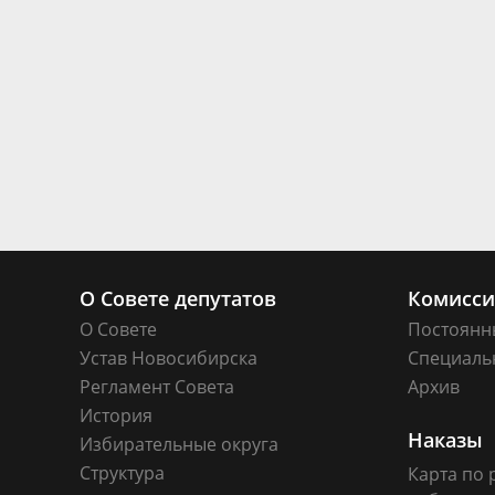
О Совете депутатов
Комисс
О Совете
Постоянн
Устав Новосибирска
Специаль
Регламент Совета
Архив
История
Наказы
Избирательные округа
Структура
Карта по 