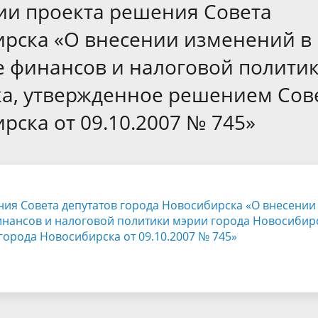
а
Аппарат Совета депутатов
ии проекта решения Совета
ов предыдущих созывов
Порядок обжалования норма
ция о проверках
Контакты
ирска «О внесении изменений в
 связь для сообщений о
правовых документов и иных
Сведения об использовании 
 финансов и налоговой полити
коррупции
решений
выделяемых бюджетных сред
ка, утвержденное решением Сов
рска от 09.10.2007 № 745»
ния Совета депутатов города Новосибирска «О внесении
нансов и налоговой политики мэрии города Новосибирс
орода Новосибирска от 09.10.2007 № 745»