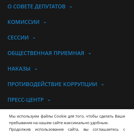
О СОВЕТЕ ДЕПУТАТОВ
КОМИССИИ
СЕССИИ
ОБЩЕСТВЕННАЯ ПРИЕМНАЯ
НАКАЗЫ
ПРОТИВОДЕЙСТВИЕ КОРРУПЦИИ
ПРЕСС-ЦЕНТР
© Совет депутатов города
Мы используем файлы Cookie для того, чтобы сделать Ваше
Новосибирска
Контакты
Карта сайта
пребывание на нашем сайте максимально удобным.
Продолжив использование сайта, вы соглашаетесь с
630099, г. Новосибирск, Красный