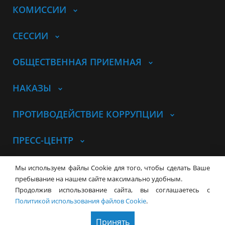
КОМИССИИ
СЕССИИ
ОБЩЕСТВЕННАЯ ПРИЕМНАЯ
НАКАЗЫ
ПРОТИВОДЕЙСТВИЕ КОРРУПЦИИ
ПРЕСС-ЦЕНТР
© Совет депутатов города
Мы используем файлы Cookie для того, чтобы сделать Ваше
Новосибирска
Контакты
Карта сайта
пребывание на нашем сайте максимально удобным.
Продолжив использование сайта, вы соглашаетесь с
630099, г. Новосибирск, Красный
Политикой использования файлов Cookie
.
проспект, 34
+7 (383) 227-43-32
Принять