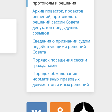
Муниципальная служба
протоколы и решения
имущественного характера
тивных
Архив повесток, проектов
Объявления
Советом
Информационные материалы
решений, протоколов,
решений сессий Совета
ств
депутатов предыдущих
созывов
Сведения о признании судом
недействующими решений
Совета
Порядок посещения сессии
гражданами
Порядок обжалования
нормативных правовых
документов и иных решений