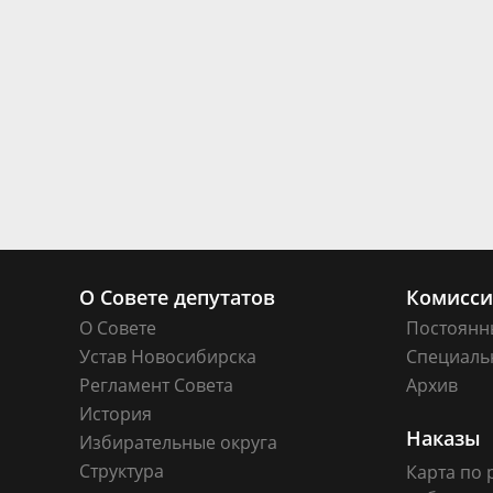
О Совете депутатов
Комисс
О Совете
Постоянн
Устав Новосибирска
Специаль
Регламент Совета
Архив
История
Наказы
Избирательные округа
Структура
Карта по 