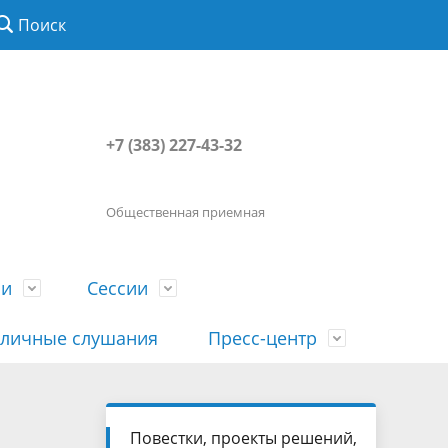
Поиск
+7 (383) 227-43-32
Общественная приемная
ии
Сессии
личные слушания
Пресс-центр
История
Порядок посещения сессии
Сведения о доходах, расходах, об
Наша "Прямая линия"
Повестки, проекты решений,
вета
гражданами
имуществе, обязательствах