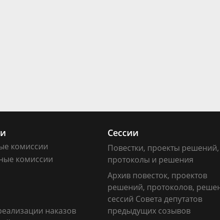
ии
Сессии
ые комиссии
Повестки, проекты решений,
ные комиссии
протоколы и решения
Архив повесток, проектов
решений, протоколов, реше
сессий Совета депутатов
реализации наказов
предыдущих созывов