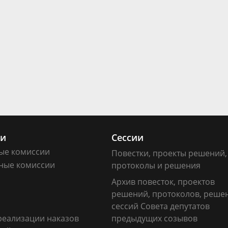
ии
Сессии
ые комиссии
Повестки, проекты решений,
ные комиссии
протоколы и решения
Архив повесток, проектов
решений, протоколов, реше
сессий Совета депутатов
реализации наказов
предыдущих созывов