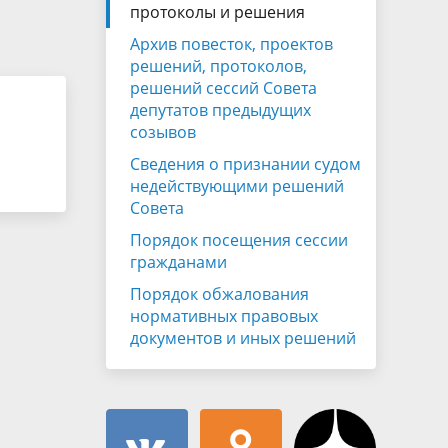
Муниципальная служба
протоколы и решения
имущественного характера
тивных
Архив повесток, проектов
Объявления
Советом
Информационные материалы
решений, протоколов,
решений сессий Совета
ств
депутатов предыдущих
созывов
Сведения о признании судом
недействующими решений
Совета
Порядок посещения сессии
гражданами
Порядок обжалования
нормативных правовых
документов и иных решений