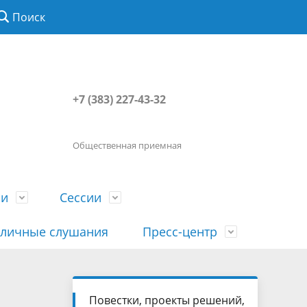
Поиск
+7 (383) 227-43-32
Общественная приемная
ии
Сессии
личные слушания
Пресс-центр
История
Порядок посещения сессии
Сведения о доходах, расходах, об
Наша "Прямая линия"
Повестки, проекты решений,
вета
гражданами
имуществе, обязательствах