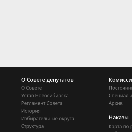
О Совете депутатов
Комисс
О Совете
Постоянн
Устав Новосибирска
Специаль
Регламент Совета
Архив
История
Наказы
Избирательные округа
Структура
Карта по 