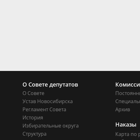
О Совете депутатов
Комисс
О Совете
Постоянн
Устав Новосибирска
Специаль
Регламент Совета
Архив
История
Наказы
Избирательные округа
Структура
Карта по 