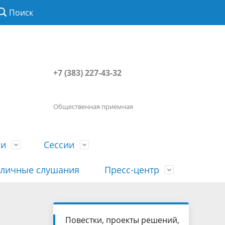
Поиск
+7 (383) 227-43-32
Общественная приемная
ии
Сессии
личные слушания
Пресс-центр
История
Порядок посещения сессии
Сведения о доходах, расходах, об
Наша "Прямая линия"
Повестки, проекты решений,
вета
гражданами
имуществе, обязательствах