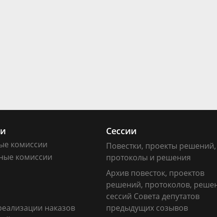
ии
Сессии
ые комиссии
Повестки, проекты решений,
ные комиссии
протоколы и решения
Архив повесток, проектов
решений, протоколов, реше
сессий Совета депутатов
реализации наказов
предыдущих созывов