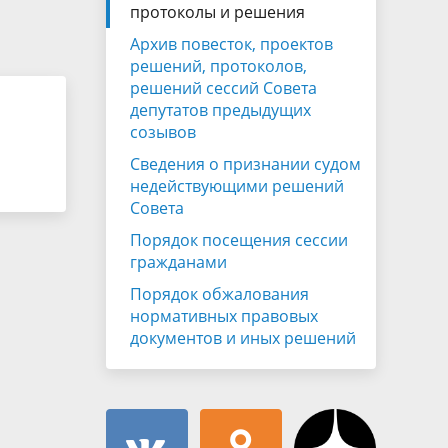
Муниципальная служба
протоколы и решения
имущественного характера
тивных
Архив повесток, проектов
Объявления
Советом
Информационные материалы
решений, протоколов,
решений сессий Совета
ств
депутатов предыдущих
созывов
Сведения о признании судом
недействующими решений
Совета
Порядок посещения сессии
гражданами
Порядок обжалования
нормативных правовых
документов и иных решений