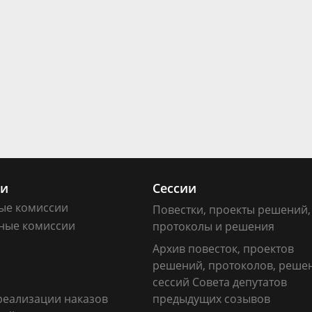
ии
Сессии
ые комиссии
Повестки, проекты решений,
ные комиссии
протоколы и решения
Архив повесток, проектов
решений, протоколов, реше
сессий Совета депутатов
реализации наказов
предыдущих созывов