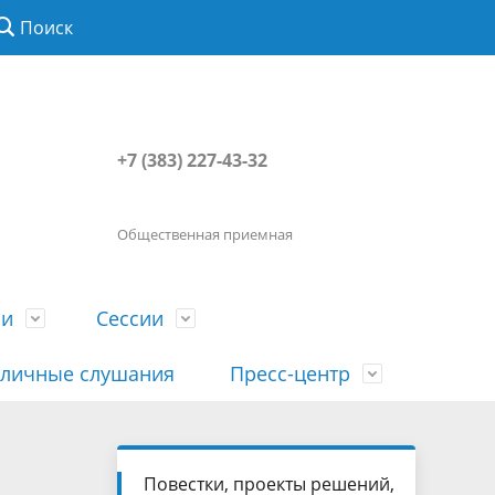
Поиск
+7 (383) 227-43-32
Общественная приемная
ии
Сессии
личные слушания
Пресс-центр
История
Порядок посещения сессии
Сведения о доходах, расходах, об
Наша "Прямая линия"
Повестки, проекты решений,
вета
гражданами
имуществе, обязательствах