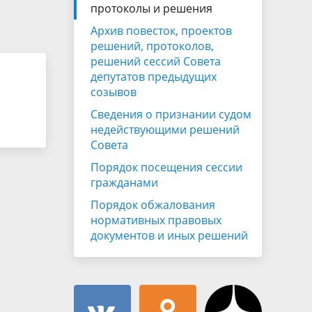
Муниципальная служба
протоколы и решения
имущественного характера
тивных
Архив повесток, проектов
Объявления
Советом
Информационные материалы
решений, протоколов,
решений сессий Совета
ств
депутатов предыдущих
созывов
Сведения о признании судом
недействующими решений
Совета
Порядок посещения сессии
гражданами
Порядок обжалования
нормативных правовых
документов и иных решений