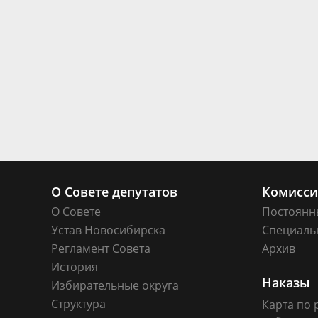
О Совете депутатов
Комисс
О Совете
Постоянн
Устав Новосибирска
Специаль
Регламент Совета
Архив
История
Наказы
Избирательные округа
Структура
Карта по 